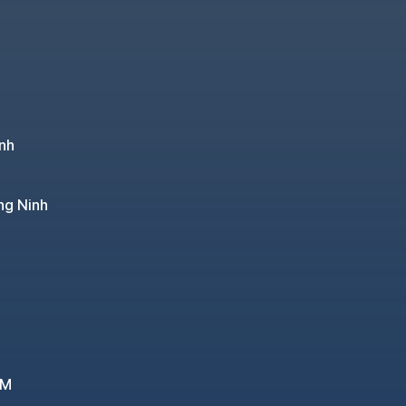
nh
ng Ninh
CM