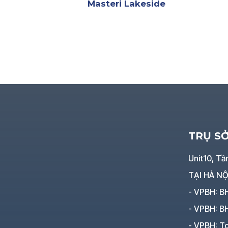
Masteri Lakeside
TRỤ S
Unit10, Tầ
TẠI HÀ NỘ
- VPBH: B
- VPBH: B
- VPBH: To