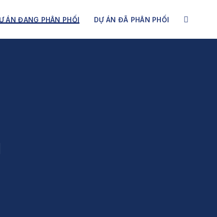
Ự ÁN ĐANG PHÂN PHỐI
DỰ ÁN ĐÃ PHÂN PHỐI
I