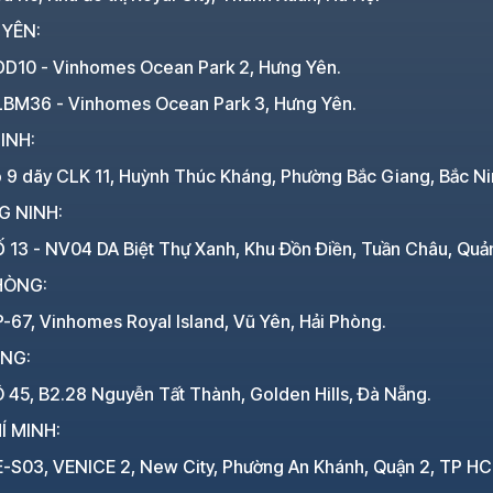
 YÊN:
DD10 - Vinhomes Ocean Park 2, Hưng Yên.
LBM36 - Vinhomes Ocean Park 3, Hưng Yên.
INH:
ô 9 dãy CLK 11, Huỳnh Thúc Kháng, Phường Bắc Giang, Bắc Ni
G NINH:
 13 - NV04 DA Biệt Thự Xanh, Khu Đồn Điền, Tuần Châu, Quả
HÒNG:
-67, Vinhomes Royal Island, Vũ Yên, Hải Phòng.
ẴNG:
 45, B2.28 Nguyễn Tất Thành, Golden Hills, Đà Nẵng.
Í MINH:
E-S03, VENICE 2, New City, Phường An Khánh, Quận 2, TP H