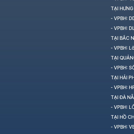
TẠI HƯNG
- VPBH: D
- VPBH: D
TẠI BẮC N
- VPBH: L
TẠI QUẢN
- VPBH: SỐ
TẠI HẢI P
- VPBH: HP
TẠI ĐÀ N
- VPBH: LÔ
TẠI HỒ CH
- VPBH: V