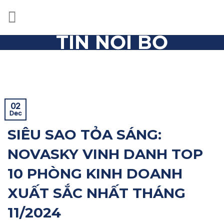
Skip
to
content
TIN NỘI BỘ
Trang chủ
»
Tin nội bộ
»
SIÊU SAO TỎA SÁNG: NOVASKY
VINH DANH TOP 10 PHÒNG KINH DOANH XUẤT SẮC
NHẤT THÁNG 11/2024
02
Dec
SIÊU SAO TỎA SÁNG:
NOVASKY VINH DANH TOP
10 PHÒNG KINH DOANH
XUẤT SẮC NHẤT THÁNG
11/2024