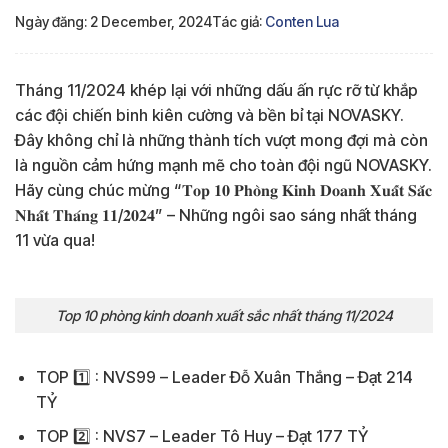
Ngày đăng: 2 December, 2024
Tác giả:
Conten Lua
Tháng 11/2024 khép lại với những dấu ấn rực rỡ từ khắp
các đội chiến binh kiên cường và bền bỉ tại NOVASKY.
Đây không chỉ là những thành tích vượt mong đợi mà còn
là nguồn cảm hứng mạnh mẽ cho toàn đội ngũ NOVASKY.
Hãy cùng chúc mừng “𝐓𝐨𝐩 𝟏𝟎 𝐏𝐡𝐨̀𝐧𝐠 𝐊𝐢𝐧𝐡 𝐃𝐨𝐚𝐧𝐡 𝐗𝐮𝐚̂́𝐭 𝐒𝐚̆́𝐜
𝐍𝐡𝐚̂́𝐭 𝐓𝐡𝐚́𝐧𝐠 𝟏𝟏/𝟐𝟎𝟐𝟒” – Những ngôi sao sáng nhất tháng
11 vừa qua!
Top 10 phòng kinh doanh xuất sắc nhất tháng 11/2024
TOP 1️⃣ : NVS99 – Leader Đỗ Xuân Thắng – Đạt 214
TỶ
TOP 2️⃣ : NVS7 – Leader Tô Huy – Đạt 177 TỶ