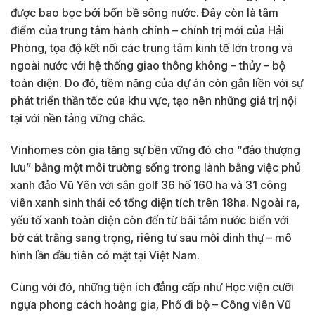
được bao bọc bởi bốn bề sông nước. Đây còn là tâm
điểm của trung tâm hành chính – chính trị mới của Hải
Phòng, tọa độ kết nối các trung tâm kinh tế lớn trong và
ngoài nước với hệ thống giao thông không – thủy – bộ
toàn diện. Do đó, tiềm năng của dự án còn gắn liền với sự
phát triển thần tốc của khu vực, tạo nên những giá trị nội
tại với nền tảng vững chắc.
Vinhomes còn gia tăng sự bền vững đó cho “đảo thượng
lưu” bằng một môi trường sống trong lành bằng việc phủ
xanh đảo Vũ Yên với sân golf 36 hố 160 ha và 31 công
viên xanh sinh thái có tổng diện tích trên 18ha. Ngoài ra,
yếu tố xanh toàn diện còn đến từ bãi tắm nước biển với
bờ cát trắng sang trọng, riêng tư sau mỗi dinh thự – mô
hình lần đầu tiên có mặt tại Việt Nam.
Cùng với đó, những tiện ích đẳng cấp như Học viện cưỡi
ngựa phong cách hoàng gia, Phố đi bộ – Công viên Vũ