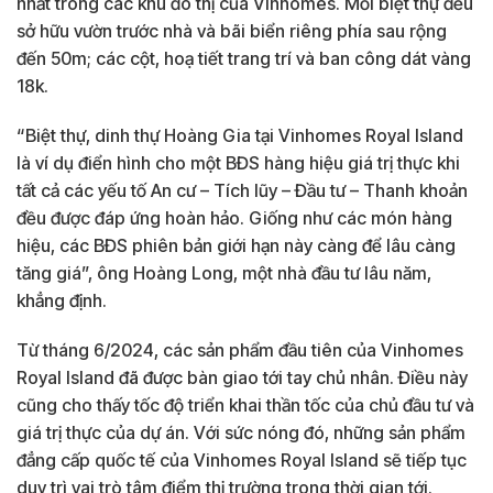
nhất trong các khu đô thị của Vinhomes. Mỗi biệt thự đều
sở hữu vườn trước nhà và bãi biển riêng phía sau rộng
đến 50m; các cột, hoạ tiết trang trí và ban công dát vàng
18k.
“Biệt thự, dinh thự Hoàng Gia tại Vinhomes Royal Island
là ví dụ điển hình cho một BĐS hàng hiệu giá trị thực khi
tất cả các yếu tố An cư – Tích lũy – Đầu tư – Thanh khoản
đều được đáp ứng hoàn hảo. Giống như các món hàng
hiệu, các BĐS phiên bản giới hạn này càng để lâu càng
tăng giá”, ông Hoàng Long, một nhà đầu tư lâu năm,
khẳng định.
Từ tháng 6/2024, các sản phẩm đầu tiên của Vinhomes
Royal Island đã được bàn giao tới tay chủ nhân. Điều này
cũng cho thấy tốc độ triển khai thần tốc của chủ đầu tư và
giá trị thực của dự án. Với sức nóng đó, những sản phẩm
đẳng cấp quốc tế của Vinhomes Royal Island sẽ tiếp tục
duy trì vai trò tâm điểm thị trường trong thời gian tới.