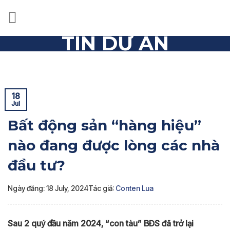
Skip
to
content
TIN DỰ ÁN
Trang chủ
»
Tin dự án
»
Bất động sản “hàng hiệu” nào
đang được lòng các nhà đầu tư?
18
Jul
Bất động sản “hàng hiệu”
nào đang được lòng các nhà
đầu tư?
Ngày đăng: 18 July, 2024
Tác giả:
Conten Lua
Sau 2 quý đầu năm 2024, “con tàu” BĐS đã trở lại