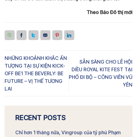
Theo Báo Đô thị mới
NHỮNG KHOẢNH KHẮC ẤN
SẴN SÀNG CHO LỄ HỘI
TƯỢNG TẠI SỰ KIỆN KICK-
DIỀU ROYAL KITE FEST TẠI
OFF BE1 THE BEVERLY: BE
PHỐ ĐI BỘ – CÔNG VIÊN VŨ
FUTURE – VỊ THẾ TƯƠNG
YÊN
LAI
RECENT POSTS
Chỉ hơn 1 tháng nữa, Vingroup của tỷ phú Phạm