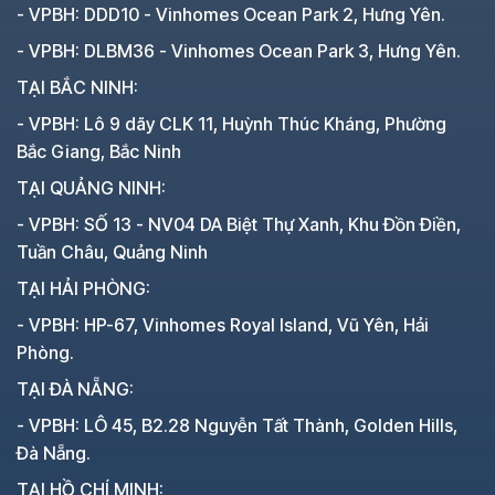
- VPBH: DDD10 - Vinhomes Ocean Park 2, Hưng Yên.
- VPBH: DLBM36 - Vinhomes Ocean Park 3, Hưng Yên.
TẠI BẮC NINH:
- VPBH: Lô 9 dãy CLK 11, Huỳnh Thúc Kháng, Phường
Bắc Giang, Bắc Ninh
TẠI QUẢNG NINH:
- VPBH: SỐ 13 - NV04 DA Biệt Thự Xanh, Khu Đồn Điền,
Tuần Châu, Quảng Ninh
TẠI HẢI PHÒNG:
- VPBH: HP-67, Vinhomes Royal Island, Vũ Yên, Hải
Phòng.
TẠI ĐÀ NẴNG:
- VPBH: LÔ 45, B2.28 Nguyễn Tất Thành, Golden Hills,
Đà Nẵng.
TẠI HỒ CHÍ MINH: