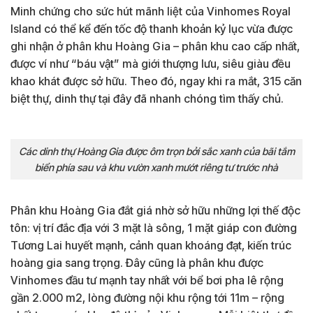
Minh chứng cho sức hút mãnh liệt của Vinhomes Royal
Island có thể kể đến tốc độ thanh khoản kỷ lục vừa được
ghi nhận ở phân khu Hoàng Gia – phân khu cao cấp nhất,
được ví như “báu vật” mà giới thượng lưu, siêu giàu đều
khao khát được sở hữu. Theo đó, ngay khi ra mắt, 315 căn
biệt thự, dinh thự tại đây đã nhanh chóng tìm thấy chủ.
Các dinh thự Hoàng Gia được ôm trọn bởi sắc xanh của bãi tắm
biển phía sau và khu vườn xanh mướt riêng tư trước nhà
Phân khu Hoàng Gia đắt giá nhờ sở hữu những lợi thế độc
tôn: vị trí đắc địa với 3 mặt là sông, 1 mặt giáp con đường
Tương Lai huyết mạnh, cảnh quan khoáng đạt, kiến trúc
hoàng gia sang trọng. Đây cũng là phân khu được
Vinhomes đầu tư mạnh tay nhất với bể bơi pha lê rộng
gần 2.000 m2, lòng đường nội khu rộng tới 11m – rộng