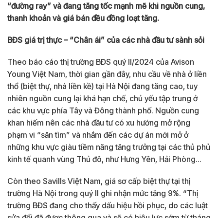
“đường ray” và đang tăng tốc mạnh mẽ khi nguồn cung,
thanh khoản và giá bán đều đồng loạt tăng.
BĐS giá trị thực – “Chân ái” của các nhà đầu tư sành sỏi
Theo báo cáo thị trường BĐS quý II/2024 của Avison
Young Việt Nam, thời gian gần đây, nhu cầu về nhà ở liền
thổ (biệt thự, nhà liền kề) tại Hà Nội đang tăng cao, tuy
nhiên nguồn cung lại khá hạn chế, chủ yếu tập trung ở
các khu vực phía Tây và Đông thành phố. Nguồn cung
khan hiếm nên các nhà đầu tư có xu hướng mở rộng
phạm vi “săn tìm” và nhắm đến các dự án mới mở ở
những khu vực giàu tiềm năng tăng trưởng tại các thủ phủ
kinh tế quanh vùng Thủ đô, như Hưng Yên, Hải Phòng…
Còn theo Savills Việt Nam, giá sơ cấp biệt thự tại thị
trường Hà Nội trong quý II ghi nhận mức tăng 9%. “Thị
trường BĐS đang cho thấy dấu hiệu hồi phục, do các luật
sửa đổi đã được thông qua và sẽ có hiệu lực sớm từ tháng