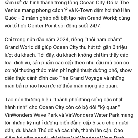
sầm uất đã hình thành trong lòng Ocean City. Đó là The
Venice mang phong cách Ý và K-Town đậm hơi thở Hàn
Quốc – 2 mảnh ghép nổi bật tạo nên Grand World; cùng
với tổ hợp Center Point sôi động suốt 24/7.
Chỉ trong nửa đầu năm 2024, riêng “thỏi nam châm”
Grand World đã giúp Ocean City thu hút tới gần 6 triệu
lượt du khách. Tới đây, du khách không chỉ tìm thấy các
loại dịch vụ, sản phẩm cao cấp theo nhu cầu mà còn có
cơ hội thưởng thức miễn phí nghệ thuật đường phố, show
diễn thực cảnh đỉnh cao The Grand Voyage và những
màn bắn pháo hoa rực rỡ thỏa mãn mọi giác quan.
Tạo nên thương hiệu “thành phố đáng sống bậc nhất
hành tinh” cho Ocean City còn có bộ đôi “kỳ quan”
VinWonders Wave Park và VinWonders Water Park mang
tới những kỳ nghỉ dưỡng biển đẳng cấp 5 sao cho người
dân, du khách Thủ đô và các tỉnh, thành lân cận. Cao
điểm hè năm ngoái, chỉ riêng VinWonders Wave Park