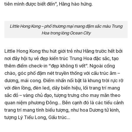
tiên mình được biết đến”, Hằng hào hứng.
Little Hong Kong – phố thương mại mang đậm sắc màu Trung
Hoa trong lòng Ocean City
Little Hong Kong thu hút giới trẻ như Hằng trước hết bởi
nơi đây hội tụ vẻ đẹp kiến trúc Trung Hoa đặc sắc, tạo
thêm điểm check-in “đẹp không tì vết”. Ngoài cổng
chào, góc phố đậm nét truyền thống với cấu trúc âm –
dương, mái cong. Điểm nhấn nổi bật là khung trời rực rỡ
với đèn lồng, đèn led, dãy biển hiệu, lối trang trí mang
sắc đỏ – vàng chủ đạo, tượng trưng cho may mắn theo
quan niệm phương Đông… Bên cạnh đó là các tiểu cảnh
trang trí mang tính biểu tượng, như hoa Dương tử kinh,
tượng Lý Tiểu Long, Gấu trúc…