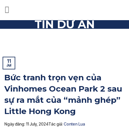
Skip
to
content
TIN DỰ ÁN
Trang chủ
»
Tin dự án
»
Bức tranh trọn vẹn của Vinhomes
Ocean Park 2 sau sự ra mắt của “mảnh ghép” Little Hong
Kong
11
Jul
Bức tranh trọn vẹn của
Vinhomes Ocean Park 2 sau
sự ra mắt của “mảnh ghép”
Little Hong Kong
Ngày đăng: 11 July, 2024
Tác giả:
Conten Lua