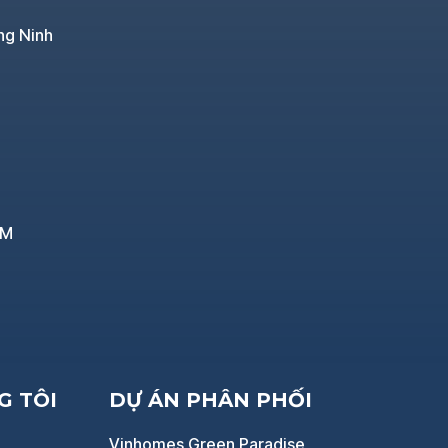
ng Ninh
CM
G TÔI
DỰ ÁN PHÂN PHỐI
Vinhomes Green Paradise