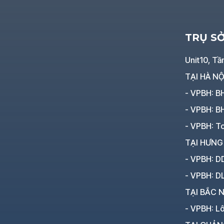
TRỤ S
Unit10, Tầ
TẠI HÀ NỘ
- VPBH: B
- VPBH: B
- VPBH: To
TẠI HƯNG
- VPBH: D
- VPBH: D
TẠI BẮC N
- VPBH: L