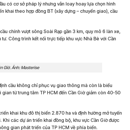
ầu có cơ sở pháp lý nhưng vẫn loay hoay lựa chọn hình
iển khai theo hợp đồng BT (xây dựng – chuyển giao), cầu
cầu chính vượt sông Soài Rạp gần 3 km, quy mô 6 làn xe,
tư. Công trình kết nối trực tiếp khu vực Nhà Bè với Cần
n Giờ. Ảnh: Masterise
h cầu không chỉ phục vụ giao thông mà còn là biểu
hời gian từ trung tâm TP HCM đến Cần Giờ giảm còn 40-50
riển khai khu đô thị biển 2.870 ha và định hướng mở tuyến
. Khi các dự án triển khai đồng bộ, khu vực Cần Giờ được
hông gian phát triển của TP HCM về phía biển.