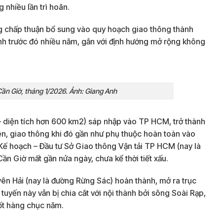
 nhiều lần trì hoãn.
 chấp thuận bổ sung vào quy hoạch giao thông thành
ành trước đó nhiều năm, gắn với định hướng mở rộng không
ần Giờ, tháng 1/2026. Ảnh: Giang Anh
 – diện tích hơn 600 km2) sáp nhập vào TP HCM, trở thành
ên, giao thông khi đó gần như phụ thuộc hoàn toàn vào
ế hoạch – Đầu tư Sở Giao thông Vận tải TP HCM (nay là
ần Giờ mất gần nửa ngày, chưa kể thời tiết xấu.
yên Hải (nay là đường Rừng Sác) hoàn thành, mở ra trục
uyến này vẫn bị chia cắt với nội thành bởi sông Soài Rạp,
ốt hàng chục năm.