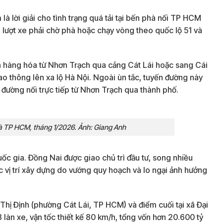
là lời giải cho tình trạng quá tải tại bến phà nối TP HCM
 lượt xe phải chờ phà hoặc chạy vòng theo quốc lộ 51 và
yển hàng hóa từ Nhơn Trạch qua cảng Cát Lái hoặc sang Cái
iao thông lên xa lộ Hà Nội. Ngoài ùn tắc, tuyến đường này
 đường nối trực tiếp từ Nhơn Trạch qua thành phố.
 là TP HCM, tháng 1/2026. Ảnh: Giang Anh
c gia. Đồng Nai được giao chủ trì đầu tư, song nhiều
 vị trí xây dựng do vướng quy hoạch và lo ngại ảnh hưởng
hị Định (phường Cát Lái, TP HCM) và điểm cuối tại xã Đại
 làn xe, vận tốc thiết kế 80 km/h, tổng vốn hơn 20.600 tỷ