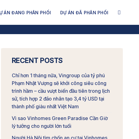
Ự ÁN ĐANG PHÂN PHỐI
DỰ ÁN ĐÃ PHÂN PHỐI
RECENT POSTS
Chỉ hơn 1 tháng nữa, Vingroup của tỷ phú
Phạm Nhật Vượng sẽ khởi công siêu công
trình hầm – cầu vượt biển đầu tiên trong lịch
sử, tích hợp 2 đảo nhân tạo 3,4 tỷ USD tại
thành phố giàu nhất Việt Nam
Vì sao Vinhomes Green Paradise Cần Giờ
lý tưởng cho người lớn tuổi
Người Hà Nội tìm chốn an cư tại Vinhomes