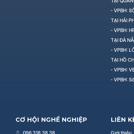
TẠI QUẢN
- VPBH: SỐ
TẠI HẢI P
- VPBH: HP
TẠI ĐÀ N
- VPBH: LÔ
TẠI HỒ CH
- VPBH: V
- VPBH: Số
CƠ HỘI NGHỀ NGHIỆP
LIÊN 
096.318.38.38
Giới thiệu