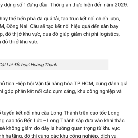
y dựng số 1 đứng đầu. Thời gian thực hiện đến năm 2029.
ay thế bến phà đã quá tải, tạo trục kết nối chiến lược,
M, Đồng Nai. Cầu sẽ tạo kết nối hiệu quả đến sân bay
đô thị ở khu vực, qua đó giúp giảm chi phí logistics,
 đô thị ở khu vực.
 Cát Lái. Đồ hoạ: Hoàng Thanh
hủ tịch Hiệp hội Vận tải hàng hóa TP HCM, cũng đánh giá
i khi góp phần kết nối các cụm cảng, khu công nghiệp và
ố tuyến kết nối như cầu Long Thành trên cao tốc Long
ng cao tốc Bến Lức – Long Thành sắp đưa vào khai thác.
i sẽ không giảm do đây là hướng quan trọng từ khu vực
h hạ tầng, đô thị cùng các khu công nghiệp, dịch vụ.