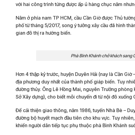
với hai công trình từng được ấp ủ hàng chục năm nhưng
Nằm ở phía nam TP HCM, cầu Cần Giờ được Thủ tướng
phố từ tháng 5/2017, song ý tưởng xây cầu đã hình th
gian đô thị ra hướng biển.
Phà Bình Khánh chở khách sang C
Hơn 4 thập kỷ trước, huyện Duyên Hải (nay là Cần Giờ
địa phương duy nhất của thành phố giáp biển. Tuy nhi
đường thủy. Ông Lê Hồng Mai, nguyên Trưởng phòng K
Sở Xây dựng), cho biết mỗi chuyến đi từ nội đô xuống C
Để cải thiện giao thông, năm 1986, tuyến Nhà Bè – Du
đường bộ huyết mạch đầu tiên cho khu vực. Tuy nhiên, t
khiến người dân tiếp tục phụ thuộc phà Bình Khánh su