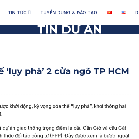
TIN TỨC
TUYỂN DỤNG & ĐÀO TẠO
D
TIN DỰ ÁN
‘lụy phà’ 2 cửa ngõ TP HCM
hế ‘lụy phà’ 2 cửa ngõ TP HCM
ược khởi động, kỳ vọng xóa thế “lụy phà”, khơi thông hai
M.
 dự án giao thông trọng điểm là cầu Cần Giờ và cầu Cát
nh thức đối tác công tư (PPP). Đây được xem là bước ngoặt