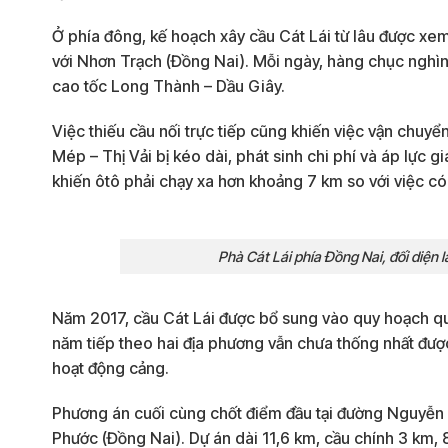
Ở phía đông, kế hoạch xây cầu Cát Lái từ lâu được xem 
với Nhơn Trạch (Đồng Nai). Mỗi ngày, hàng chục nghìn
cao tốc Long Thành – Dầu Giây.
Việc thiếu cầu nối trực tiếp cũng khiến việc vận chu
Mép – Thị Vải bị kéo dài, phát sinh chi phí và áp lực g
khiến ôtô phải chạy xa hơn khoảng 7 km so với việc có
Phà Cát Lái phía Đồng Nai, đối diện
Năm 2017, cầu Cát Lái được bổ sung vào quy hoạch quố
năm tiếp theo hai địa phương vẫn chưa thống nhất được
hoạt động cảng.
Phương án cuối cùng chốt điểm đầu tại đường Nguyễn T
Phước (Đồng Nai). Dự án dài 11,6 km, cầu chính 3 km, 8