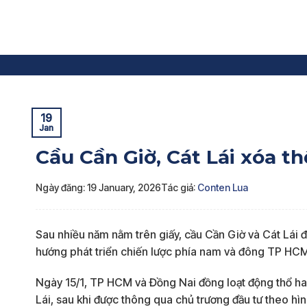
Skip
to
content
Trang chủ
»
Tin dự án
»
Cầu Cần Giờ, Cát Lái xóa thế 
19
Jan
Cầu Cần Giờ, Cát Lái xóa t
Ngày đăng: 19 January, 2026
Tác giả:
Conten Lua
Sau nhiều năm nằm trên giấy, cầu Cần Giờ và Cát Lái đ
hướng phát triển chiến lược phía nam và đông TP HC
Ngày 15/1, TP HCM và Đồng Nai đồng loạt động thổ hai
Lái, sau khi được thông qua chủ trương đầu tư theo hì