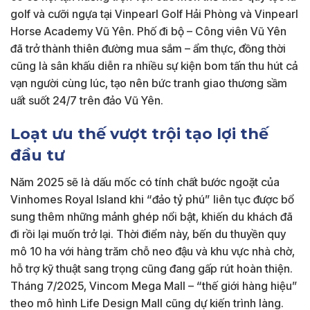
golf và cưỡi ngựa tại Vinpearl Golf Hải Phòng và Vinpearl
Horse Academy Vũ Yên. Phố đi bộ – Công viên Vũ Yên
đã trở thành thiên đường mua sắm – ẩm thực, đồng thời
cũng là sân khấu diễn ra nhiều sự kiện bom tấn thu hút cả
vạn người cùng lúc, tạo nên bức tranh giao thương sầm
uất suốt 24/7 trên đảo Vũ Yên.
Loạt ưu thế vượt trội tạo lợi thế
đầu tư
Năm 2025 sẽ là dấu mốc có tính chất bước ngoặt của
Vinhomes Royal Island khi “đảo tỷ phú” liên tục được bổ
sung thêm những mảnh ghép nổi bật, khiến du khách đã
đi rồi lại muốn trở lại. Thời điểm này, bến du thuyền quy
mô 10 ha với hàng trăm chỗ neo đậu và khu vực nhà chờ,
hỗ trợ kỹ thuật sang trọng cũng đang gấp rút hoàn thiện.
Tháng 7/2025, Vincom Mega Mall – “thế giới hàng hiệu”
theo mô hình Life Design Mall cũng dự kiến trình làng.