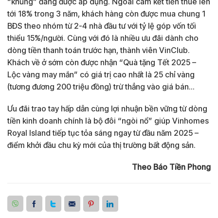
“khủng” đang được áp dụng. Ngoài cam kết tiền thuê lên
tới 18% trong 3 năm, khách hàng còn được mua chung 1
BĐS theo nhóm từ 2-4 nhà đầu tư với tỷ lệ góp vốn tối
thiểu 15%/người. Cùng với đó là nhiều ưu đãi dành cho
dòng tiền thanh toán trước hạn, thành viên VinClub.
Khách về ở sớm còn được nhận “Quà tặng Tết 2025 –
Lộc vàng may mắn” có giá trị cao nhất là 25 chỉ vàng
(tương đương 200 triệu đồng) trừ thẳng vào giá bán…
Ưu đãi trao tay hấp dẫn cùng lợi nhuận bền vững từ dòng
tiền kinh doanh chính là bộ đôi “ngòi nổ” giúp Vinhomes
Royal Island tiếp tục tỏa sáng ngay từ đầu năm 2025 –
điểm khởi đầu chu kỳ mới của thị trường bất động sản.
Theo Báo Tiền Phong