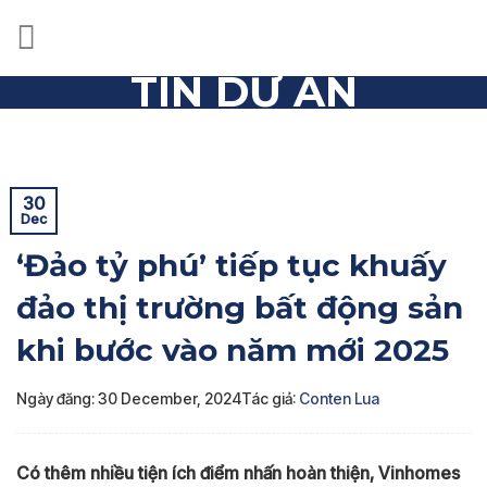
Skip
to
content
TIN DỰ ÁN
Trang chủ
»
Tin dự án
»
‘Đảo tỷ phú’ tiếp tục khuấy đảo thị
trường bất động sản khi bước vào năm mới 2025
30
Dec
‘Đảo tỷ phú’ tiếp tục khuấy
đảo thị trường bất động sản
khi bước vào năm mới 2025
Ngày đăng: 30 December, 2024
Tác giả:
Conten Lua
Có thêm nhiều tiện ích điểm nhấn hoàn thiện, Vinhomes