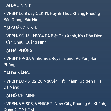
TẠI BẮC NINH:
- VPBH: Lô 9 dãy CLK 11, Huỳnh Thúc Kháng, Phường
Bắc Giang, Bắc Ninh
TẠI QUẢNG NINH:
- VPBH: SỐ 13 - NV04 DA Biệt Thự Xanh, Khu Đồn Điền,
Tuần Châu, Quảng Ninh
TẠI HẢI PHÒNG:
- VPBH: HP-67, Vinhomes Royal Island, Vũ Yên, Hải
Phòng.
TẠI ĐÀ NẴNG:
- VPBH: LÔ 45, B2.28 Nguyễn Tất Thành, Golden Hills,
Đà Nẵng.
TẠI HỒ CHÍ MINH:
- VPBH: VE-S03, VENICE 2, New City, Phường An Khánh,
Quận 2, TP HCM