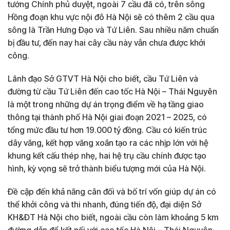
tướng Chính phủ duyệt, ngoài 7 cầu đã có, trên sông
Hồng đoạn khu vực nội đô Hà Nội sẽ có thêm 2 cầu qua
sông là Trần Hưng Đạo và Tứ Liên. Sau nhiều năm chuẩn
bị đầu tư, đến nay hai cây cầu này vẫn chưa được khởi
công.
Lãnh đạo Sở GTVT Hà Nội cho biết, cầu Tứ Liên và
đường từ cầu Tứ Liên đến cao tốc Hà Nội – Thái Nguyên
là một trong những dự án trọng điểm về hạ tầng giao
thông tại thành phố Hà Nội giai đoạn 2021 – 2025, có
tổng mức đầu tư hơn 19.000 tỷ đồng. Cầu có kiến trúc
dây văng, kết hợp văng xoắn tạo ra các nhịp lớn với hệ
khung kết cấu thép nhẹ, hai hệ trụ cầu chính được tạo
hình, kỳ vọng sẽ trở thành biểu tượng mới của Hà Nội.
Đề cập đến khả năng cân đối và bố trí vốn giúp dự án có
thể khởi công và thi nhanh, đúng tiến độ, đại diện Sở
KH&ĐT Hà Nội cho biết, ngoài cầu còn làm khoảng 5 km
đường dẫn để kết nối với cao tốc Hà Nội – Thái Nguyên,