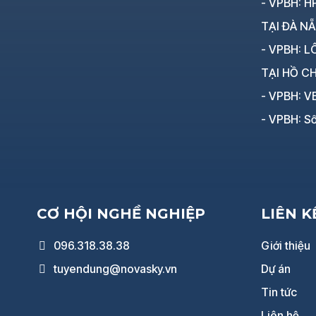
- VPBH: HP
TẠI ĐÀ N
- VPBH: LÔ
TẠI HỒ CH
- VPBH: V
- VPBH: Số
CƠ HỘI NGHỀ NGHIỆP
LIÊN 
096.318.38.38
Giới thiệu
tuyendung@novasky.vn
Dự án
Tin tức
Liên hệ