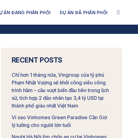
Ự ÁN ĐANG PHÂN PHỐI
DỰ ÁN ĐÃ PHÂN PHỐI
RECENT POSTS
Chỉ hơn 1 tháng nữa, Vingroup của tỷ phú
Phạm Nhật Vượng sẽ khởi công siêu công
trình hầm – cầu vượt biển đầu tiên trong lịch
sử, tích hợp 2 đảo nhân tạo 3,4 tỷ USD tại
thành phố giàu nhất Việt Nam
Vì sao Vinhomes Green Paradise Cần Giờ
lý tưởng cho người lớn tuổi
Người Hà Nội tìm chốn an cư tại Vinhomes