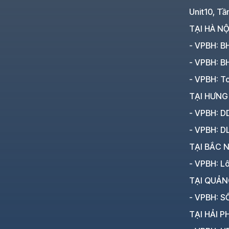
Unit10, Tầ
TẠI HÀ NỘ
- VPBH: B
- VPBH: B
- VPBH: To
TẠI HƯNG
- VPBH: D
- VPBH: D
TẠI BẮC N
- VPBH: L
TẠI QUẢN
- VPBH: SỐ
TẠI HẢI P