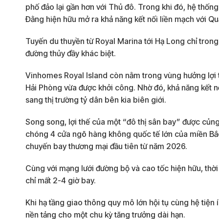
phố đảo lại gần hơn với Thủ đô. Trong khi đó, hệ thố
Đằng hiện hữu mở ra khả năng kết nối liền mạch với Q
Tuyến du thuyền từ Royal Marina tới Hạ Long chỉ tron
đường thủy đầy khác biệt.
Vinhomes Royal Island còn nằm trong vùng hưởng lợi t
Hải Phòng vừa được khởi công. Nhờ đó, khả năng kết n
sang thị trường tỷ dân bên kia biên giới.
Song song, lợi thế của một “đô thị sân bay” được củn
chóng 4 cửa ngõ hàng không quốc tế lớn của miền Bắc 
chuyến bay thương mại đầu tiên từ năm 2026.
Cùng với mạng lưới đường bộ và cao tốc hiện hữu, thời
chỉ mất 2-4 giờ bay.
Khi hạ tầng giao thông quy mô lớn hội tụ cùng hệ tiện
nền tảng cho một chu kỳ tăng trưởng dài hạn.