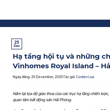
Skip
to
content
Trang chủ
»
Tin dự án
»
Hạ tầng hội tụ và những chuyể
25
Dec
Hạ tầng hội tụ và những c
Vinhomes Royal Island – H
Ngày đăng: 25 December, 2025
Tác giả:
Conten Lua
Nằm tại tọa độ giao thoa của các trục hạ tầng chiến lược
quan tâm bất động sản Hải Phòng.