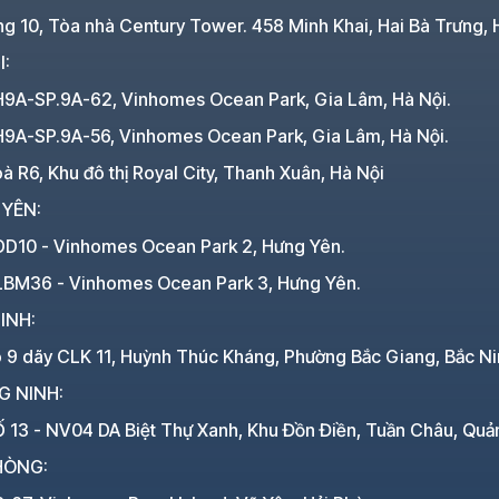
ng 10, Tòa nhà Century Tower. 458 Minh Khai, Hai Bà Trưng, 
I:
H9A-SP.9A-62, Vinhomes Ocean Park, Gia Lâm, Hà Nội.
H9A-SP.9A-56, Vinhomes Ocean Park, Gia Lâm, Hà Nội.
à R6, Khu đô thị Royal City, Thanh Xuân, Hà Nội
 YÊN:
DD10 - Vinhomes Ocean Park 2, Hưng Yên.
LBM36 - Vinhomes Ocean Park 3, Hưng Yên.
INH:
ô 9 dãy CLK 11, Huỳnh Thúc Kháng, Phường Bắc Giang, Bắc Ni
G NINH:
 13 - NV04 DA Biệt Thự Xanh, Khu Đồn Điền, Tuần Châu, Quả
HÒNG: