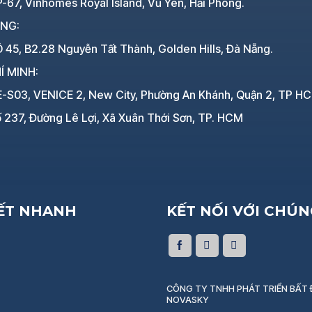
-67, Vinhomes Royal Island, Vũ Yên, Hải Phòng.
ẴNG:
 45, B2.28 Nguyễn Tất Thành, Golden Hills, Đà Nẵng.
Í MINH:
E-S03, VENICE 2, New City, Phường An Khánh, Quận 2, TP H
 237, Đường Lê Lợi, Xã Xuân Thới Sơn, TP. HCM
KẾT NHANH
KẾT NỐI VỚI CHÚN
CÔNG TY TNHH PHÁT TRIỂN BẤT
NOVASKY