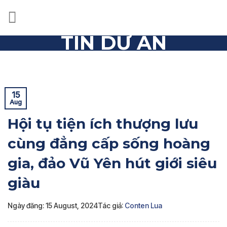
Skip
to
content
TIN DỰ ÁN
Trang chủ
»
Tin dự án
»
Hội tụ tiện ích thượng lưu cùng
đẳng cấp sống hoàng gia, đảo Vũ Yên hút giới siêu giàu
15
Aug
Hội tụ tiện ích thượng lưu
cùng đẳng cấp sống hoàng
gia, đảo Vũ Yên hút giới siêu
giàu
Ngày đăng: 15 August, 2024
Tác giả:
Conten Lua