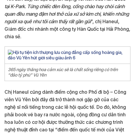
tại K-Park. Từng chiếc đèn lồng, cổng chào hay chòi cảnh
quan đều mang đậm hơi thở của xứ sở kim chi, khiến những
người xa quê như tôi cảm thấy rất gần gũi
”, chị Haneul,
Giám đốc chi nhánh một công ty Hàn Quốc tại Hải Phòng,
chia sẻ.
365 ngày thăng hoa cảm xúc sẽ là chất sống riêng có trên
“đảo tỷ phú” Vũ Yên
Chị Haneul cũng dành điểm cộng cho Phố đi bộ – Công
viên Vũ Yên bởi đây đã trở thành nơi gặp gỡ của các
nghệ sĩ nổi tiếng trong các lễ hội quốc tế. Do đó, không
phải book vé bay ra nước ngoài, cộng đồng cư dân tinh
hoa luôn có cơ hội được thưởng thức các chương trình
nghệ thuật đỉnh cao tại “điểm đến quốc tế mới của Việt