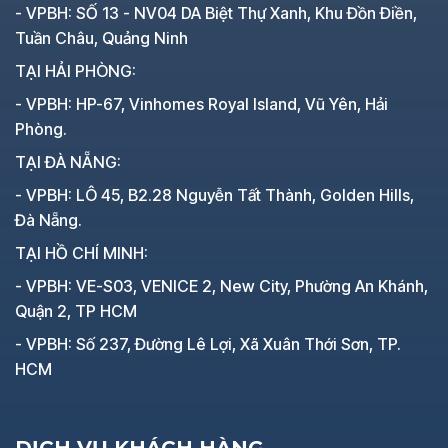
- VPBH: SỐ 13 - NV04 DA Biệt Thự Xanh, Khu Đồn Điền,
Tuần Châu, Quảng Ninh
TẠI HẢI PHÒNG:
- VPBH: HP-67, Vinhomes Royal Island, Vũ Yên, Hải
Phòng.
TẠI ĐÀ NẴNG:
- VPBH: LÔ 45, B2.28 Nguyễn Tất Thành, Golden Hills,
Đà Nẵng.
TẠI HỒ CHÍ MINH:
- VPBH: VE-S03, VENICE 2, New City, Phường An Khánh,
Quận 2, TP HCM
- VPBH: Số 237, Đường Lê Lợi, Xã Xuân Thới Sơn, TP.
HCM
DỊCH VỤ KHÁCH HÀNG