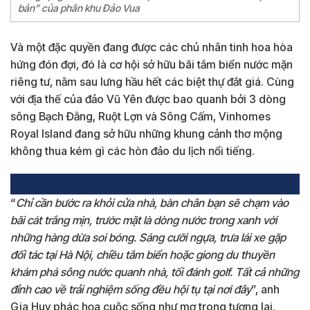
bản” của phân khu Đảo Vua
Và một đặc quyền đang được các chủ nhân tinh hoa hòa
hứng đón đợi, đó là cơ hội sở hữu bãi tắm biển nước mặn
riêng tư, nằm sau lưng hầu hết các biệt thự đắt giá. Cùng
với địa thế của đảo Vũ Yên được bao quanh bởi 3 dòng
sông Bạch Đằng, Ruột Lợn và Sông Cấm, Vinhomes
Royal Island đang sở hữu những khung cảnh thơ mộng
không thua kém gì các hòn đảo du lịch nổi tiếng.
“
Chỉ cần bước ra khỏi cửa nhà, bàn chân bạn sẽ chạm vào
bãi cát trắng mịn, trước mặt là dòng nước trong xanh với
những hàng dừa soi bóng. Sáng cưỡi ngựa, trưa lái xe gặp
đối tác tại Hà Nội, chiều tắm biển hoặc giong du thuyền
khám phá sông nước quanh nhà, tối đánh golf. Tất cả những
đỉnh cao về trải nghiệm sống đều hội tụ tại nơi đây
”, anh
Gia Huy phác họa cuộc sống như mơ trong tương lai.