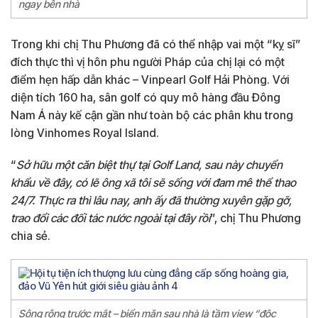
ngay bên nhà
Trong khi chị Thu Phương đã có thể nhập vai một “kỵ sĩ”
đích thực thì vị hôn phu người Pháp của chị lại có một
điểm hẹn hấp dẫn khác – Vinpearl Golf Hải Phòng. Với
diện tích 160 ha, sân golf có quy mô hàng đầu Đông
Nam Á này kế cận gần như toàn bộ các phân khu trong
lòng Vinhomes Royal Island.
“
Sở hữu một căn biệt thự tại Golf Land, sau này chuyển
khẩu về đây, có lẽ ông xã tôi sẽ sống với đam mê thể thao
24/7. Thực ra thì lâu nay, anh ấy đã thường xuyên gặp gỡ,
trao đổi các đối tác nước ngoài tại đây rồi
”, chị Thu Phương
chia sẻ.
Sông rộng trước mắt – biển mặn sau nhà là tầm view “độc