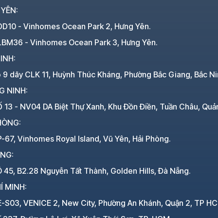
 YÊN:
DD10 - Vinhomes Ocean Park 2, Hưng Yên.
LBM36 - Vinhomes Ocean Park 3, Hưng Yên.
INH:
ô 9 dãy CLK 11, Huỳnh Thúc Kháng, Phường Bắc Giang, Bắc Ni
G NINH:
 13 - NV04 DA Biệt Thự Xanh, Khu Đồn Điền, Tuần Châu, Quả
HÒNG:
-67, Vinhomes Royal Island, Vũ Yên, Hải Phòng.
ẴNG:
 45, B2.28 Nguyễn Tất Thành, Golden Hills, Đà Nẵng.
Í MINH:
E-S03, VENICE 2, New City, Phường An Khánh, Quận 2, TP H