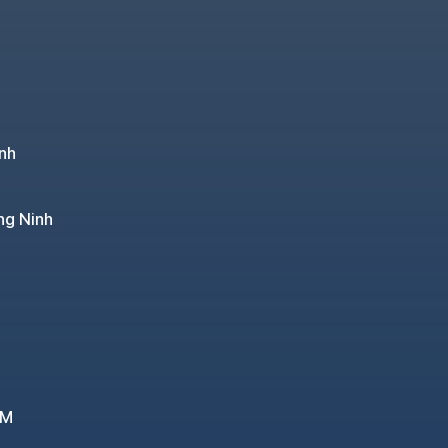
nh
ng Ninh
CM