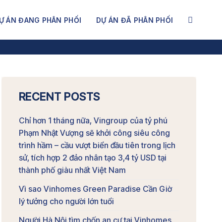
Ự ÁN ĐANG PHÂN PHỐI
DỰ ÁN ĐÃ PHÂN PHỐI
ùng Vinhomes Green Paradise
RECENT POSTS
Chỉ hơn 1 tháng nữa, Vingroup của tỷ phú
Phạm Nhật Vượng sẽ khởi công siêu công
trình hầm – cầu vượt biển đầu tiên trong lịch
sử, tích hợp 2 đảo nhân tạo 3,4 tỷ USD tại
thành phố giàu nhất Việt Nam
Vì sao Vinhomes Green Paradise Cần Giờ
lý tưởng cho người lớn tuổi
Người Hà Nội tìm chốn an cư tại Vinhomes