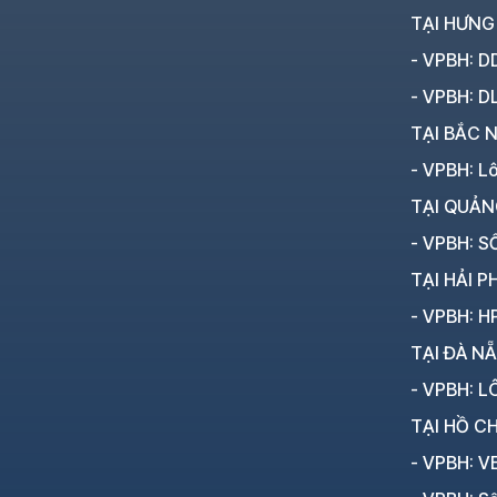
TẠI HƯNG
- VPBH: D
- VPBH: D
TẠI BẮC N
- VPBH: L
TẠI QUẢN
- VPBH: SỐ
TẠI HẢI P
- VPBH: HP
TẠI ĐÀ N
- VPBH: LÔ
TẠI HỒ CH
- VPBH: V