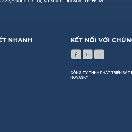
 237, Đường Lê Lợi, Xã Xuân Thới Sơn, TP. HCM
KẾT NHANH
KẾT NỐI VỚI CHÚN
CÔNG TY TNHH PHÁT TRIỂN BẤT
NOVASKY