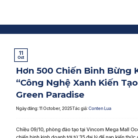
Skip
to
content
Trang chủ
»
Sự kiện
»
Hơn 500 Chiến Binh Bừng Khí Th
11
Oct
Hơn 500 Chiến Binh Bừng K
“Công Nghệ Xanh Kiến Tạ
Green Paradise
Ngày đăng: 11 October, 2025
Tác giả:
Conten Lua
Chiều 09/10, phòng đào tạo tại Vincom Mega Mall Oce
chiến binh kinh doanh tới từ 35 đại lý để nạp kiến thức 