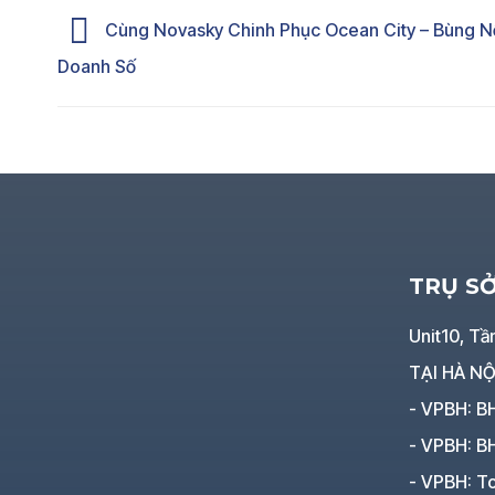
Cùng Novasky Chinh Phục Ocean City – Bùng N
Doanh Số
TRỤ S
Unit10, Tầ
TẠI HÀ NỘ
- VPBH: B
- VPBH: B
- VPBH: To