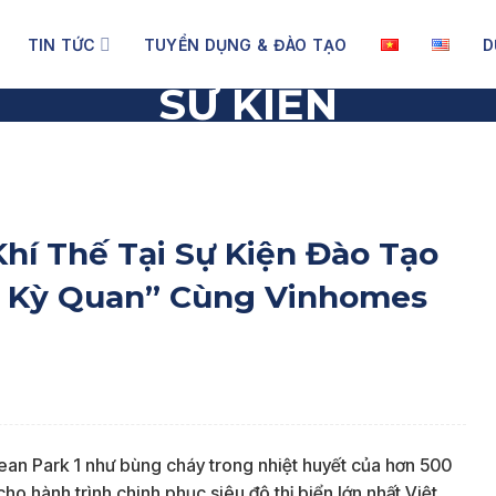
TIN TỨC
TUYỂN DỤNG & ĐÀO TẠO
D
SỰ KIỆN
ế Tại Sự Kiện Đào Tạo “Công Nghệ Xanh Kiến Tạo Kỳ Quan” C
hí Thế Tại Sự Kiện Đào Tạo
o Kỳ Quan” Cùng Vinhomes
an Park 1 như bùng cháy trong nhiệt huyết của hơn 500
cho hành trình chinh phục siêu đô thị biển lớn nhất Việt