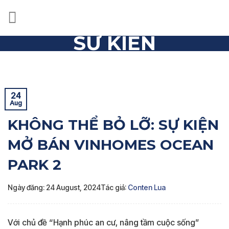
Skip
to
content
SỰ KIỆN
Trang chủ
»
Sự kiện
»
KHÔNG THỂ BỎ LỠ: SỰ KIỆN MỞ
BÁN VINHOMES OCEAN PARK 2
24
Aug
KHÔNG THỂ BỎ LỠ: SỰ KIỆN
MỞ BÁN VINHOMES OCEAN
PARK 2
Ngày đăng: 24 August, 2024
Tác giả:
Conten Lua
Với chủ đề “Hạnh phúc an cư, nâng tầm cuộc sống”