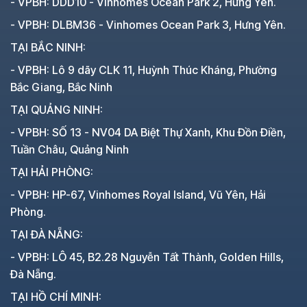
- VPBH: DDD10 - Vinhomes Ocean Park 2, Hưng Yên.
- VPBH: DLBM36 - Vinhomes Ocean Park 3, Hưng Yên.
TẠI BẮC NINH:
- VPBH: Lô 9 dãy CLK 11, Huỳnh Thúc Kháng, Phường
Bắc Giang, Bắc Ninh
TẠI QUẢNG NINH:
- VPBH: SỐ 13 - NV04 DA Biệt Thự Xanh, Khu Đồn Điền,
Tuần Châu, Quảng Ninh
TẠI HẢI PHÒNG:
- VPBH: HP-67, Vinhomes Royal Island, Vũ Yên, Hải
Phòng.
TẠI ĐÀ NẴNG:
- VPBH: LÔ 45, B2.28 Nguyễn Tất Thành, Golden Hills,
Đà Nẵng.
TẠI HỒ CHÍ MINH: