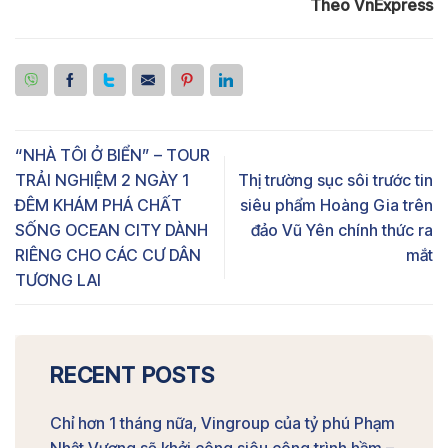
Theo VnExpress
“NHÀ TÔI Ở BIỂN” – TOUR
TRẢI NGHIỆM 2 NGÀY 1
Thị trường sục sôi trước tin
ĐÊM KHÁM PHÁ CHẤT
siêu phẩm Hoàng Gia trên
SỐNG OCEAN CITY DÀNH
đảo Vũ Yên chính thức ra
RIÊNG CHO CÁC CƯ DÂN
mắt
TƯƠNG LAI
RECENT POSTS
Chỉ hơn 1 tháng nữa, Vingroup của tỷ phú Phạm
Nhật Vượng sẽ khởi công siêu công trình hầm –