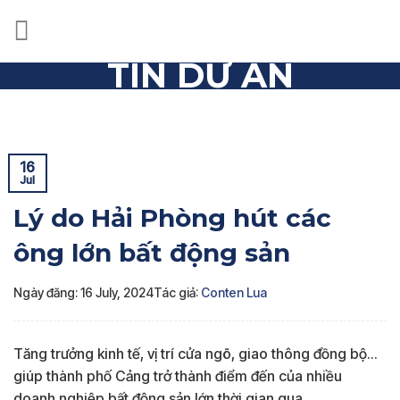
Skip
to
content
TIN DỰ ÁN
Trang chủ
»
Tin dự án
»
Lý do Hải Phòng hút các ông lớn
bất động sản
16
Jul
Lý do Hải Phòng hút các
ông lớn bất động sản
Ngày đăng: 16 July, 2024
Tác giả:
Conten Lua
Tăng trưởng kinh tế, vị trí cửa ngõ, giao thông đồng bộ…
giúp thành phố Cảng trở thành điểm đến của nhiều
doanh nghiệp bất động sản lớn thời gian qua.