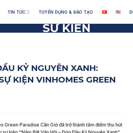
TIN TỨC
TUYỂN DỤNG & ĐÀO TẠO
D
SỰ KIỆN
Ỷ NGUYÊN XANH: KHÔNG KHÍ SÔI ĐỘNG TẠI SỰ KIỆN VINHOME
ĐẦU KỶ NGUYÊN XANH:
 SỰ KIỆN VINHOMES GREEN
 Green Paradise Cần Giờ đã trở thành tâm điểm thu hút
ự sự kiện “Nắm Bắt Vận Hội – Đón Đầu Kỷ Nguyên Xanh”.