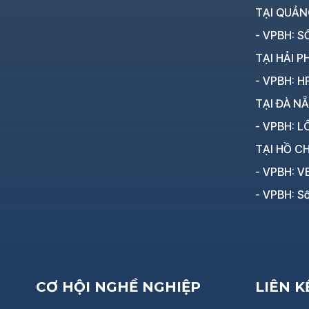
TẠI QUẢN
- VPBH: SỐ
TẠI HẢI P
- VPBH: HP
TẠI ĐÀ N
- VPBH: LÔ
TẠI HỒ CH
- VPBH: V
- VPBH: Số
CƠ HỘI NGHỀ NGHIỆP
LIÊN 