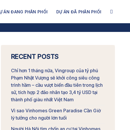
Ự ÁN ĐANG PHÂN PHỐI
DỰ ÁN ĐÃ PHÂN PHỐI
S GREEN PARADISE CẦN GIỜ
RECENT POSTS
Chỉ hơn 1 tháng nữa, Vingroup của tỷ phú
Phạm Nhật Vượng sẽ khởi công siêu công
trình hầm – cầu vượt biển đầu tiên trong lịch
sử, tích hợp 2 đảo nhân tạo 3,4 tỷ USD tại
thành phố giàu nhất Việt Nam
Vì sao Vinhomes Green Paradise Cần Giờ
lý tưởng cho người lớn tuổi
Người Hà Nội tìm chốn an cư tại Vinhomes