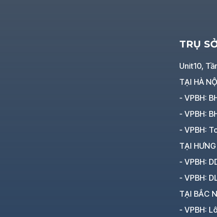
TRỤ S
Unit10, Tầ
TẠI HÀ NỘ
- VPBH: B
- VPBH: B
- VPBH: To
TẠI HƯNG
- VPBH: D
- VPBH: D
TẠI BẮC N
- VPBH: L