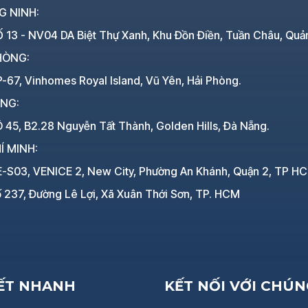
G NINH:
 13 - NV04 DA Biệt Thự Xanh, Khu Đồn Điền, Tuần Châu, Quả
HÒNG:
-67, Vinhomes Royal Island, Vũ Yên, Hải Phòng.
ẴNG:
 45, B2.28 Nguyễn Tất Thành, Golden Hills, Đà Nẵng.
Í MINH:
E-S03, VENICE 2, New City, Phường An Khánh, Quận 2, TP H
 237, Đường Lê Lợi, Xã Xuân Thới Sơn, TP. HCM
KẾT NHANH
KẾT NỐI VỚI CHÚN