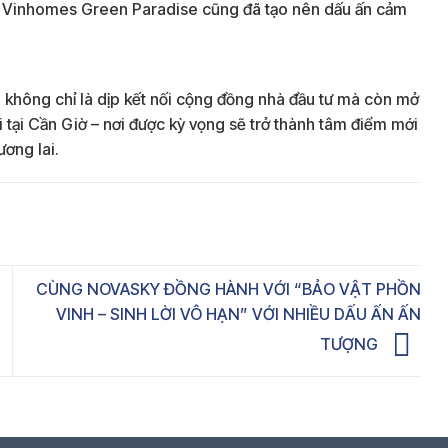
 Vinhomes Green Paradise cũng đã tạo nên dấu ấn cảm
không chỉ là dịp kết nối cộng đồng nhà đầu tư mà còn mở
 tại Cần Giờ – nơi được kỳ vọng sẽ trở thành tâm điểm mới
ương lai.
CÙNG NOVASKY ĐỒNG HÀNH VỚI “BẢO VẬT PHỒN
VINH – SINH LỜI VÔ HẠN” VỚI NHIỀU DẤU ẤN ẤN
TƯỢNG