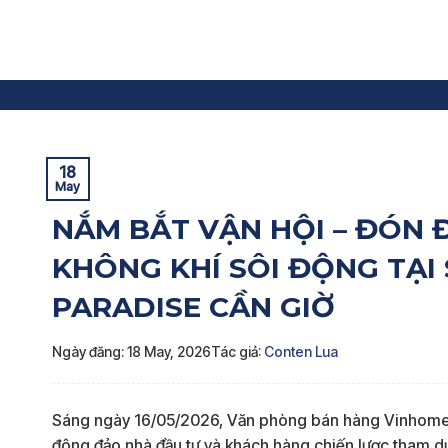
Skip
to
content
Trang chủ
»
Sự kiện
»
NẮM BẮT VẬN HỘI – ĐÓN ĐẦU K
18
May
NẮM BẮT VẬN HỘI – ĐÓN 
KHÔNG KHÍ SÔI ĐỘNG TẠI
PARADISE CẦN GIỜ
Ngày đăng: 18 May, 2026
Tác giả:
Conten Lua
Sáng ngày 16/05/2026, Văn phòng bán hàng Vinhomes
đông đảo nhà đầu tư và khách hàng chiến lược tham d