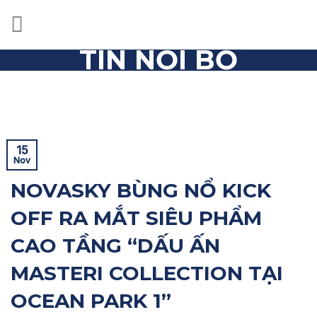
Skip
to
content
TIN NỘI BỘ
Trang chủ
»
Tin nội bộ
»
NOVASKY BÙNG NỔ KICK OFF RA
MẮT SIÊU PHẨM CAO TẦNG “DẤU ẤN MASTERI
COLLECTION TẠI OCEAN PARK 1”
15
Nov
NOVASKY BÙNG NỔ KICK
OFF RA MẮT SIÊU PHẨM
CAO TẦNG “DẤU ẤN
MASTERI COLLECTION TẠI
OCEAN PARK 1”