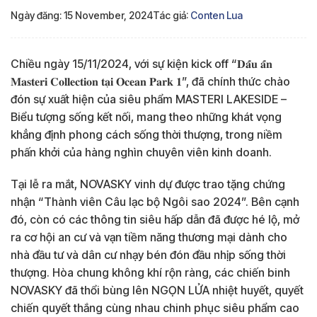
Ngày đăng: 15 November, 2024
Tác giả:
Conten Lua
Chiều ngày 15/11/2024, với sự kiện kick off “𝐃𝐚̂́𝐮 𝐚̂́𝐧
𝐌𝐚𝐬𝐭𝐞𝐫𝐢 𝐂𝐨𝐥𝐥𝐞𝐜𝐭𝐢𝐨𝐧 𝐭𝐚̣𝐢 𝐎𝐜𝐞𝐚𝐧 𝐏𝐚𝐫𝐤 𝟏”, đã chính thức chào
đón sự xuất hiện của siêu phẩm MASTERI LAKESIDE –
Biểu tượng sống kết nối, mang theo những khát vọng
khẳng định phong cách sống thời thượng, trong niềm
phấn khởi của hàng nghìn chuyên viên kinh doanh.
Tại lễ ra mắt, NOVASKY vinh dự được trao tặng chứng
nhận “Thành viên Câu lạc bộ Ngôi sao 2024”. Bên cạnh
đó, còn có các thông tin siêu hấp dẫn đã được hé lộ, mở
ra cơ hội an cư và vạn tiềm năng thương mại dành cho
nhà đầu tư và dân cư nhạy bén đón đầu nhịp sống thời
thượng. Hòa chung không khí rộn ràng, các chiến binh
NOVASKY đã thổi bùng lên NGỌN LỬA nhiệt huyết, quyết
chiến quyết thắng cùng nhau chinh phục siêu phẩm cao