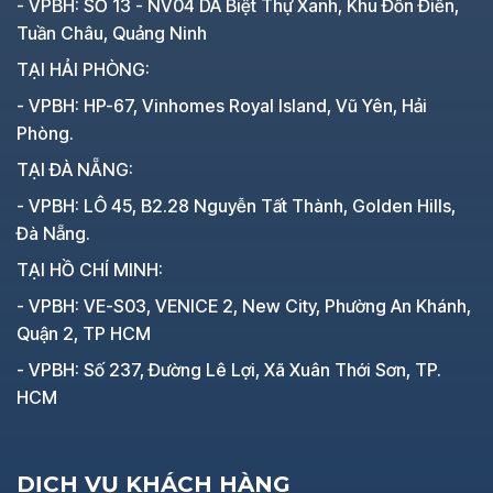
- VPBH: SỐ 13 - NV04 DA Biệt Thự Xanh, Khu Đồn Điền,
Tuần Châu, Quảng Ninh
TẠI HẢI PHÒNG:
- VPBH: HP-67, Vinhomes Royal Island, Vũ Yên, Hải
Phòng.
TẠI ĐÀ NẴNG:
- VPBH: LÔ 45, B2.28 Nguyễn Tất Thành, Golden Hills,
Đà Nẵng.
TẠI HỒ CHÍ MINH:
- VPBH: VE-S03, VENICE 2, New City, Phường An Khánh,
Quận 2, TP HCM
- VPBH: Số 237, Đường Lê Lợi, Xã Xuân Thới Sơn, TP.
HCM
DỊCH VỤ KHÁCH HÀNG