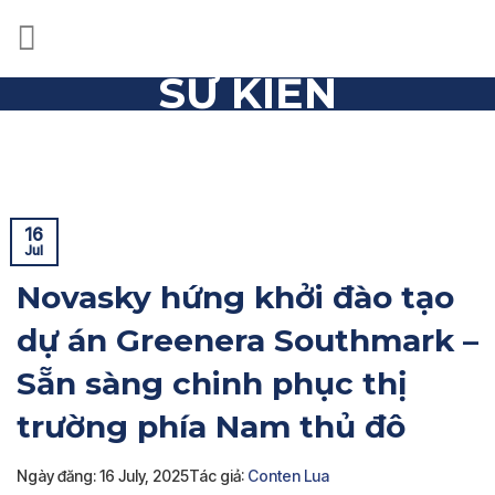
Skip
to
content
SỰ KIỆN
Trang chủ
»
Sự kiện
»
Novasky hứng khởi đào tạo dự án
Greenera Southmark – Sẵn sàng chinh phục thị trường phía
Nam thủ đô
16
Jul
Novasky hứng khởi đào tạo
dự án Greenera Southmark –
Sẵn sàng chinh phục thị
trường phía Nam thủ đô
Ngày đăng: 16 July, 2025
Tác giả:
Conten Lua