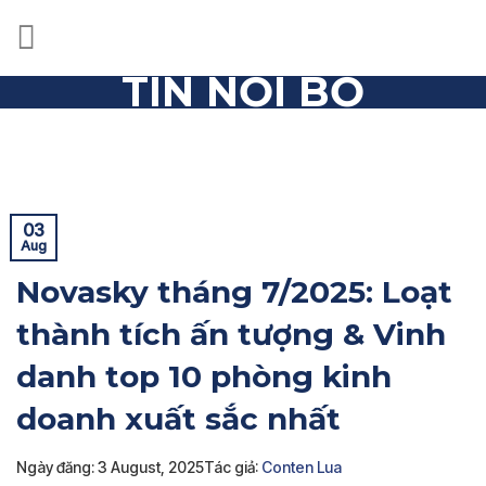
Skip
to
content
TIN NỘI BỘ
Trang chủ
»
Tin nội bộ
»
Novasky tháng 7/2025: Loạt
thành tích ấn tượng & Vinh danh top 10 phòng kinh doanh
xuất sắc nhất
03
Aug
Novasky tháng 7/2025: Loạt
thành tích ấn tượng & Vinh
danh top 10 phòng kinh
doanh xuất sắc nhất
Ngày đăng: 3 August, 2025
Tác giả:
Conten Lua