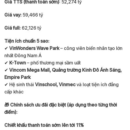
Giá TTS (thanh toán sớm)
: 52,274 tỷ
Giá vay:
59,466 tỷ
Giá full:
62,126 tỷ
Tiện ích chuẩn 5 sao:
✔
VinWonders Wave Park
– công viên biển nhân tạo lớn
nhất Đông Nam Á
✔
K-Town
– phố thương mại sầm uất
✔
Vincom Mega Mall, Quảng trường Kinh Đô Ánh Sáng,
Empire Park
✔ Hệ sinh thái
Vinschool, Vinmec
và loạt tiện ích đẳng
cấp khác
🎁 Chính sách ưu đãi đặc biệt (áp dụng theo từng thời
điểm):
Chiết khấu thanh toán sớm lên tới 11%