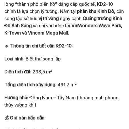
lòng “thành phố biển hồ” đẳng cấp quốc tế, KĐ2-10
chính là lựa chọn lý tưởng. Nằm tại
phân khu Kinh Đô
, căn
song lập sở hữu
vị trí vàng
ngay cạnh
Quảng trường Kinh
Đô Ánh Sáng
và chỉ vài bước tới
VinWonders Wave Park,
K-Town và Vincom Mega Mall.
🔹 Thông tin chi tiết căn KĐ2-10:
Loại hình
: Biệt thự song lập
Diện tích đất:
238,5 m²
Tổng diện tích xây dựng
: 491,7 m²
Hướng nhà:
Đông Nam – Tây Nam (thoáng mát, phong
thủy vượng khí)
💰 Giá bán hấp dẫn: