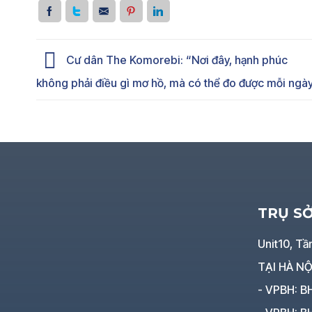
Cư dân The Komorebi: “Nơi đây, hạnh phúc
không phải điều gì mơ hồ, mà có thể đo được mỗi ngà
TRỤ S
Unit10, Tầ
TẠI HÀ NỘ
- VPBH: B