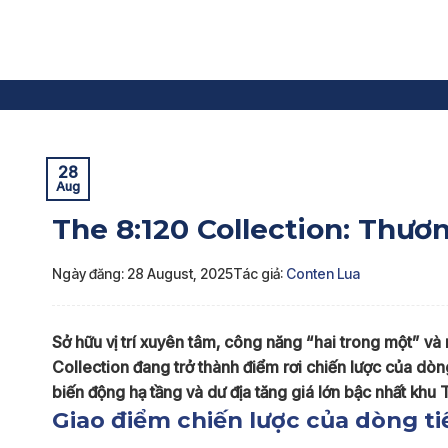
Skip
to
content
Trang chủ
»
Tin dự án
»
The 8:120 Collection: Thương 
28
Aug
The 8:120 Collection: Thư
Ngày đăng: 28 August, 2025
Tác giả:
Conten Lua
Sở hữu vị trí xuyên tâm, công năng “hai trong một” và 
Collection đang trở thành điểm rơi chiến lược của dòng
biến động hạ tầng và dư địa tăng giá lớn bậc nhất khu 
Giao điểm chiến lược của dòng ti