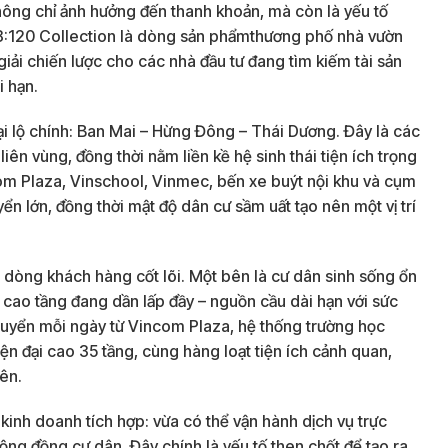
không chỉ ảnh hưởng đến thanh khoản, mà còn là yếu tố
e 8:120 Collection là dòng sản phẩmthương phố nhà vườn
giải chiến lược cho các nhà đầu tư đang tìm kiếm tài sản
i hạn.
đại lộ chính: Ban Mai – Hừng Đông – Thái Dương. Đây là các
liên vùng, đồng thời nằm liền kề hệ sinh thái tiện ích trọng
m Plaza, Vinschool, Vinmec, bến xe buýt nội khu và cụm
ển lớn, đồng thời mật độ dân cư sầm uất tạo nên một vị trí
 dòng khách hàng cốt lõi. Một bên là cư dân sinh sống ổn
 cao tầng đang dần lấp đầy – nguồn cầu dài hạn với sức
huyển mỗi ngày từ Vincom Plaza, hệ thống trường học
 đại cao 35 tầng, cùng hàng loạt tiện ích cảnh quan,
ên.
kinh doanh tích hợp: vừa có thể vận hành dịch vụ trực
ộng đồng cư dân. Đây chính là yếu tố then chốt để tạo ra