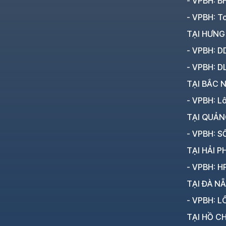
- VPBH: B
- VPBH: To
TẠI HƯNG
- VPBH: D
- VPBH: D
TẠI BẮC N
- VPBH: L
TẠI QUẢN
- VPBH: SỐ
TẠI HẢI P
- VPBH: HP
TẠI ĐÀ N
- VPBH: LÔ
TẠI HỒ CH