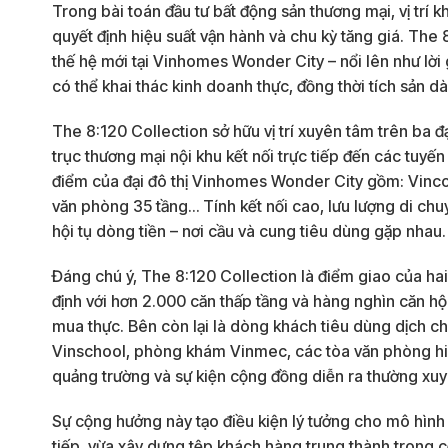
Trong bài toán đầu tư bất động sản thương mại, vị trí 
quyết định hiệu suất vận hành và chu kỳ tăng giá. Th
thế hệ mới tại Vinhomes Wonder City – nổi lên như lời 
có thể khai thác kinh doanh thực, đồng thời tích sản dà
The 8:120 Collection sở hữu vị trí xuyên tâm trên ba 
trục thương mại nội khu kết nối trực tiếp đến các tuyến 
điểm của đại đô thị Vinhomes Wonder City gồm: Vinco
văn phòng 35 tầng… Tính kết nối cao, lưu lượng di chuy
hội tụ dòng tiền – nơi cầu và cung tiêu dùng gặp nhau.
Đáng chú ý, The 8:120 Collection là điểm giao của hai
định với hơn 2.000 căn thấp tầng và hàng nghìn căn hộ
mua thực. Bên còn lại là dòng khách tiêu dùng dịch c
Vinschool, phòng khám Vinmec, các tòa văn phòng hiện
quảng trường và sự kiện cộng đồng diễn ra thường xuy
Sự cộng hưởng này tạo điều kiện lý tưởng cho mô hình 
tiếp, vừa xây dựng tệp khách hàng trung thành trong c