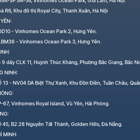
H9A-SP.9A-56, Vinhomes Ocean Park, Gia Lâm, Hà Nội.
à R6, Khu đô thị Royal City, Thanh Xuân, Hà Nội
 YÊN:
DD10 - Vinhomes Ocean Park 2, Hưng Yên.
LBM36 - Vinhomes Ocean Park 3, Hưng Yên.
INH:
ô 9 dãy CLK 11, Huỳnh Thúc Kháng, Phường Bắc Giang, Bắc Ni
G NINH:
 13 - NV04 DA Biệt Thự Xanh, Khu Đồn Điền, Tuần Châu, Quả
HÒNG:
-67, Vinhomes Royal Island, Vũ Yên, Hải Phòng.
ẴNG:
 45, B2.28 Nguyễn Tất Thành, Golden Hills, Đà Nẵng.
Í MINH: