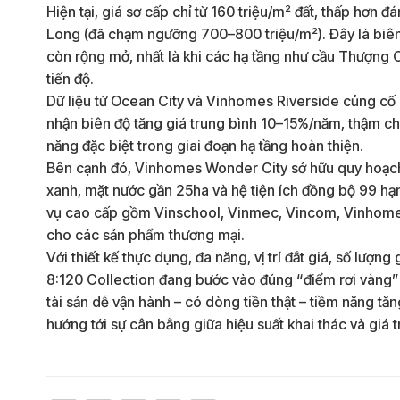
Hiện tại, giá sơ cấp chỉ từ 160 triệu/m² đất, thấp hơn
Long (đã chạm ngưỡng 700–800 triệu/m²). Đây là biên 
còn rộng mở, nhất là khi các hạ tầng như cầu Thượng C
tiến độ.
Dữ liệu từ Ocean City và Vinhomes Riverside củng cố 
nhận biên độ tăng giá trung bình 10–15%/năm, thậm chí
năng đặc biệt trong giai đoạn hạ tầng hoàn thiện.
Bên cạnh đó, Vinhomes Wonder City sở hữu quy hoạch 
xanh, mặt nước gần 25ha và hệ tiện ích đồng bộ 99 hạn
vụ cao cấp gồm Vinschool, Vinmec, Vincom, Vinhomes, 
cho các sản phẩm thương mại.
Với thiết kế thực dụng, đa năng, vị trí đắt giá, số lượn
8:120 Collection đang bước vào đúng “điểm rơi vàng” c
tài sản dễ vận hành – có dòng tiền thật – tiềm năng tă
hướng tới sự cân bằng giữa hiệu suất khai thác và giá tr