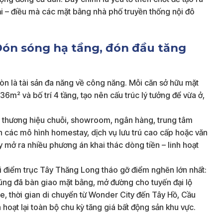
đại – điều mà các mặt bằng nhà phố truyền thống nội đô
 Đón sóng hạ tầng, đón đầu tăng
còn là tài sản đa năng về công năng. Mỗi căn sở hữu mặt
36m² và bố trí 4 tầng, tạo nên cấu trúc lý tưởng để vừa ở,
c thương hiệu chuỗi, showroom, ngân hàng, trung tâm
iển các mô hình homestay, dịch vụ lưu trú cao cấp hoặc văn
 mở ra nhiều phương án khai thác dòng tiền – linh hoạt
i điểm trục Tây Thăng Long tháo gỡ điểm nghẽn lớn nhất:
ng đã bàn giao mặt bằng, mở đường cho tuyến đại lộ
e, thời gian di chuyển từ Wonder City đến Tây Hồ, Cầu
 hoạt lại toàn bộ chu kỳ tăng giá bất động sản khu vực.