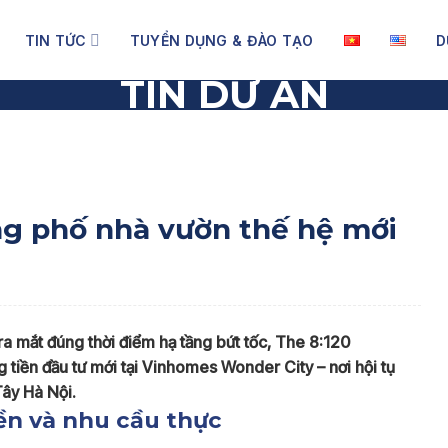
TIN TỨC
TUYỂN DỤNG & ĐÀO TẠO
D
TIN DỰ ÁN
phố nhà vườn thế hệ mới
ơng phố nhà vườn thế hệ mới
ra mắt đúng thời điểm hạ tầng bứt tốc, The 8:120
 tiền đầu tư mới tại Vinhomes Wonder City – nơi hội tụ
Tây Hà Nội.
ền và nhu cầu thực