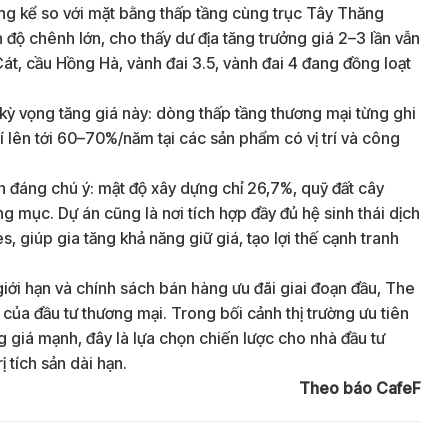
 đáng kể so với mặt bằng thấp tầng cùng trục Tây Thăng
độ chênh lớn, cho thấy dư địa tăng trưởng giá 2–3 lần vẫn
át, cầu Hồng Hà, vành đai 3.5, vành đai 4 đang đồng loạt
kỳ vọng tăng giá này: dòng thấp tầng thương mại từng ghi
 lên tới 60–70%/năm tại các sản phẩm có vị trí và công
đáng chú ý: mật độ xây dựng chỉ 26,7%, quỹ đất cây
g mục. Dự án cũng là nơi tích hợp đầy đủ hệ sinh thái dịch
giúp gia tăng khả năng giữ giá, tạo lợi thế cạnh tranh
g giới hạn và chính sách bán hàng ưu đãi giai đoạn đầu, The
ủa đầu tư thương mại. Trong bối cảnh thị trường ưu tiên
ng giá mạnh, đây là lựa chọn chiến lược cho nhà đầu tư
ị tích sản dài hạn.
Theo báo CafeF