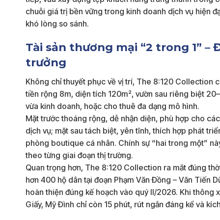
chuỗi giá trị bền vững trong kinh doanh dịch vụ hiện 
khó lòng so sánh.
Tài sản thương mại “2 trong 1” –
trưởng
Không chỉ thuyết phục về vị trí, The 8:120 Collection 
tiền rộng 8m, diện tích 120m², vườn sau riêng biệt 20–
vừa kinh doanh, hoặc cho thuê đa dạng mô hình.
Mặt trước thoáng rộng, dễ nhận diện, phù hợp cho cá
dịch vụ; mặt sau tách biệt, yên tĩnh, thích hợp phát tr
phòng boutique cá nhân. Chính sự “hai trong một” này
theo từng giai đoạn thị trường.
Quan trọng hơn, The 8:120 Collection ra mắt đúng thờ
hơn 400 hộ dân tại đoạn Phạm Văn Đồng – Văn Tiến Dũ
hoàn thiện đúng kế hoạch vào quý II/2026. Khi thông x
Giấy, Mỹ Đình chỉ còn 15 phút, rút ngắn đáng kể và kích