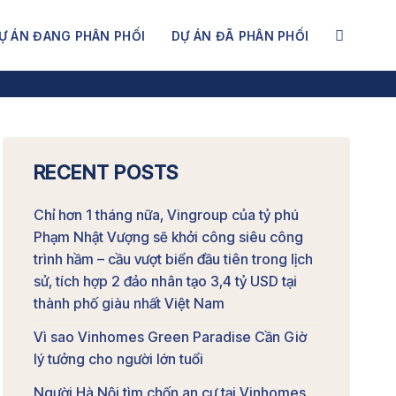
Ự ÁN ĐANG PHÂN PHỐI
DỰ ÁN ĐÃ PHÂN PHỐI
RECENT POSTS
Chỉ hơn 1 tháng nữa, Vingroup của tỷ phú
Phạm Nhật Vượng sẽ khởi công siêu công
trình hầm – cầu vượt biển đầu tiên trong lịch
sử, tích hợp 2 đảo nhân tạo 3,4 tỷ USD tại
thành phố giàu nhất Việt Nam
Vì sao Vinhomes Green Paradise Cần Giờ
lý tưởng cho người lớn tuổi
Người Hà Nội tìm chốn an cư tại Vinhomes