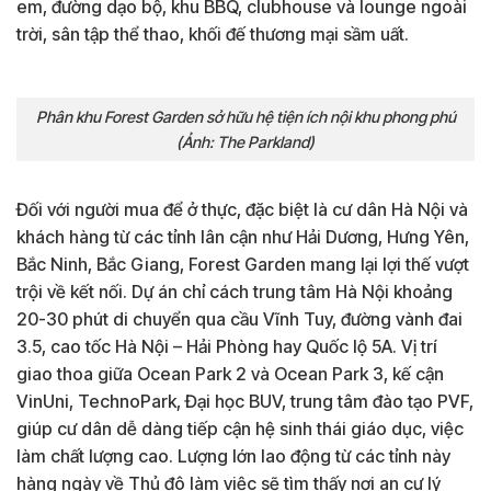
em, đường dạo bộ, khu BBQ, clubhouse và lounge ngoài
trời, sân tập thể thao, khối đế thương mại sầm uất.
Phân khu Forest Garden sở hữu hệ tiện ích nội khu phong phú
(Ảnh: The Parkland)
Đối với người mua để ở thực, đặc biệt là cư dân Hà Nội và
khách hàng từ các tỉnh lân cận như Hải Dương, Hưng Yên,
Bắc Ninh, Bắc Giang, Forest Garden mang lại lợi thế vượt
trội về kết nối. Dự án chỉ cách trung tâm Hà Nội khoảng
20-30 phút di chuyển qua cầu Vĩnh Tuy, đường vành đai
3.5, cao tốc Hà Nội – Hải Phòng hay Quốc lộ 5A. Vị trí
giao thoa giữa Ocean Park 2 và Ocean Park 3, kế cận
VinUni, TechnoPark, Đại học BUV, trung tâm đào tạo PVF,
giúp cư dân dễ dàng tiếp cận hệ sinh thái giáo dục, việc
làm chất lượng cao. Lượng lớn lao động từ các tỉnh này
hàng ngày về Thủ đô làm việc sẽ tìm thấy nơi an cư lý