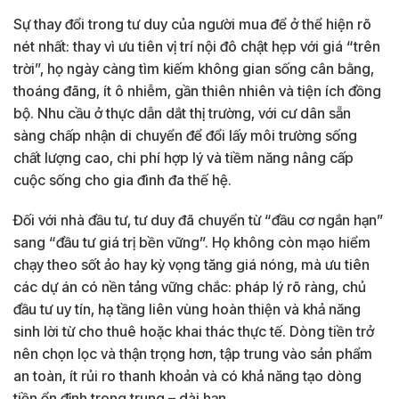
Sự thay đổi trong tư duy của người mua để ở thể hiện rõ
nét nhất: thay vì ưu tiên vị trí nội đô chật hẹp với giá “trên
trời”, họ ngày càng tìm kiếm không gian sống cân bằng,
thoáng đãng, ít ô nhiễm, gần thiên nhiên và tiện ích đồng
bộ. Nhu cầu ở thực dẫn dắt thị trường, với cư dân sẵn
sàng chấp nhận di chuyển để đổi lấy môi trường sống
chất lượng cao, chi phí hợp lý và tiềm năng nâng cấp
cuộc sống cho gia đình đa thế hệ.
Đối với nhà đầu tư, tư duy đã chuyển từ “đầu cơ ngắn hạn”
sang “đầu tư giá trị bền vững”. Họ không còn mạo hiểm
chạy theo sốt ảo hay kỳ vọng tăng giá nóng, mà ưu tiên
các dự án có nền tảng vững chắc: pháp lý rõ ràng, chủ
đầu tư uy tín, hạ tầng liên vùng hoàn thiện và khả năng
sinh lời từ cho thuê hoặc khai thác thực tế. Dòng tiền trở
nên chọn lọc và thận trọng hơn, tập trung vào sản phẩm
an toàn, ít rủi ro thanh khoản và có khả năng tạo dòng
tiền ổn định trong trung – dài hạn.