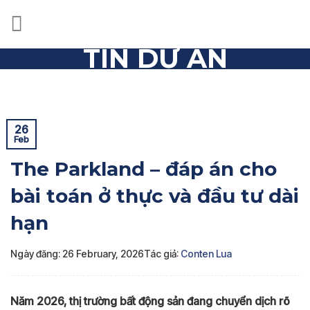
Skip
to
content
TIN DỰ ÁN
Trang chủ
»
Tin dự án
»
The Parkland – đáp án cho bài
toán ở thực và đầu tư dài hạn
26
Feb
The Parkland – đáp án cho
bài toán ở thực và đầu tư dài
hạn
Ngày đăng: 26 February, 2026
Tác giả:
Conten Lua
Năm 2026, thị trường bất động sản đang chuyển dịch rõ