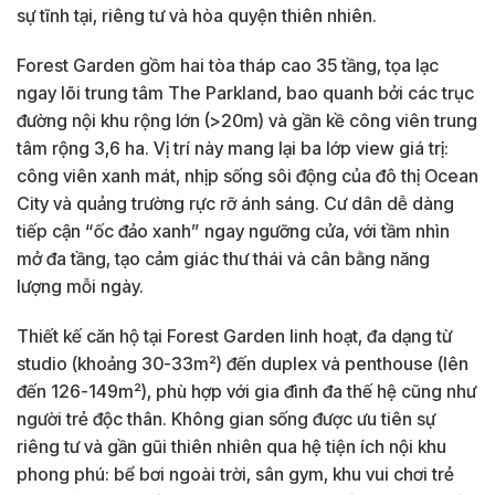
sự tĩnh tại, riêng tư và hòa quyện thiên nhiên.
Forest Garden gồm hai tòa tháp cao 35 tầng, tọa lạc
ngay lõi trung tâm The Parkland, bao quanh bởi các trục
đường nội khu rộng lớn (>20m) và gần kề công viên trung
tâm rộng 3,6 ha. Vị trí này mang lại ba lớp view giá trị:
công viên xanh mát, nhịp sống sôi động của đô thị Ocean
City và quảng trường rực rỡ ánh sáng. Cư dân dễ dàng
tiếp cận “ốc đảo xanh” ngay ngưỡng cửa, với tầm nhìn
mở đa tầng, tạo cảm giác thư thái và cân bằng năng
lượng mỗi ngày.
Thiết kế căn hộ tại Forest Garden linh hoạt, đa dạng từ
studio (khoảng 30-33m²) đến duplex và penthouse (lên
đến 126-149m²), phù hợp với gia đình đa thế hệ cũng như
người trẻ độc thân. Không gian sống được ưu tiên sự
riêng tư và gần gũi thiên nhiên qua hệ tiện ích nội khu
phong phú: bể bơi ngoài trời, sân gym, khu vui chơi trẻ