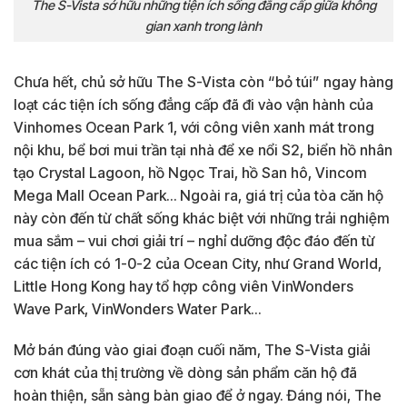
The S-Vista sở hữu những tiện ích sống đẳng cấp giữa không
gian xanh trong lành
Chưa hết, chủ sở hữu The S-Vista còn “bỏ túi” ngay hàng
loạt các tiện ích sống đẳng cấp đã đi vào vận hành của
Vinhomes Ocean Park 1, với công viên xanh mát trong
nội khu, bể bơi mui trần tại nhà để xe nổi S2, biển hồ nhân
tạo Crystal Lagoon, hồ Ngọc Trai, hồ San hô, Vincom
Mega Mall Ocean Park… Ngoài ra, giá trị của tòa căn hộ
này còn đến từ chất sống khác biệt với những trải nghiệm
mua sắm – vui chơi giải trí – nghỉ dưỡng độc đáo đến từ
các tiện ích có 1-0-2 của Ocean City, như Grand World,
Little Hong Kong hay tổ hợp công viên VinWonders
Wave Park, VinWonders Water Park…
Mở bán đúng vào giai đoạn cuối năm, The S-Vista giải
cơn khát của thị trường về dòng sản phẩm căn hộ đã
hoàn thiện, sẵn sàng bàn giao để ở ngay. Đáng nói, The