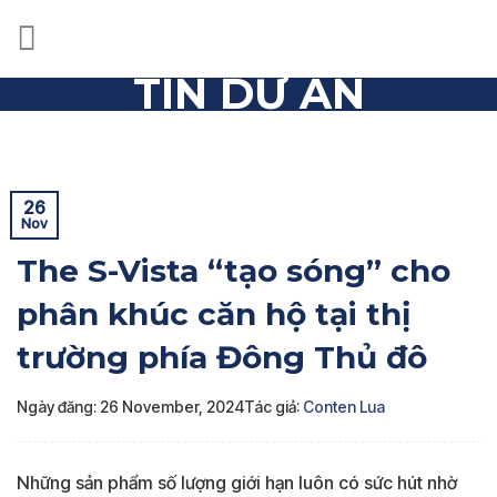
Skip
to
content
TIN DỰ ÁN
Trang chủ
»
Tin dự án
»
The S-Vista “tạo sóng” cho phân
khúc căn hộ tại thị trường phía Đông Thủ đô
26
Nov
The S-Vista “tạo sóng” cho
phân khúc căn hộ tại thị
trường phía Đông Thủ đô
Ngày đăng: 26 November, 2024
Tác giả:
Conten Lua
Những sản phẩm số lượng giới hạn luôn có sức hút nhờ