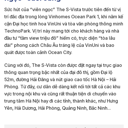
Sức hút của “viên ngọc” The S-Vista trước tiên đến từ vị
trí đắc địa trong lòng Vinhomes Ocean Park 1, khi nằm kế
cận Đại học tinh hoa VinUni và tòa văn phòng thông minh
TechnoPark. Vị trí này mang tới cho khách hàng và nhà
đầu tư “tầm view triệu đô” hiếm có, trực diện “tòa lâu
đài” phong cách Châu Âu tráng lệ của VinUni và bao
quát được toàn cảnh Ocean City.
Cùng với đó, The S-Vista còn được đặt ngay tại trục giao
thông quan trọng bậc nhất của đại đô thị, gồm Đại lộ
52m, đường Hải Đăng và nút giao cao tốc Hà Nội – Hải
Phòng. Từ đây, cư dân dễ dàng kết nối tới tất cả các khu
vực trong nội khu và cũng rất thuận tiện di chuyển vào
trung tâm Hà Nội hay đi các tỉnh, thành khác, như Hưng
Yên, Hải Dương, Hải Phòng, Quảng Ninh, Bắc Ninh…