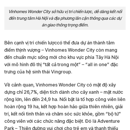
Vinhomes Wonder City sở hữu vị trí chiến lược, dễ dàng kết nối
đến trung tâm Hà Nội và địa phương lân cận thông qua các dự
án giao thông trọng điểm.
Bên cạnh vị trí chiến lượccó thể đưa dự án thành tâm
điểm thịnh vượng – Vinhomes Wonder City còn mang
đến chuẩn mực sống mới cho khu vực phía Tây Hà Nội
với mô hình đô thị “tất cả trong một” – “all in one” đặc
trưng của hệ sinh thái Vingroup.
Về cảnh quan, Vinhomes Wonder City có mật độ xây
dựng chỉ 26,7%, diện tích dành cho cây xanh – mặt nước
rộng lớn, lên đến 24,9 ha. Nổi bật là tổ hợp công viên liên
hoàn rộng 19 ha, kết hợp hoàn hảo giữa thiên nhiên, giải
trí, kết nối tình thân và chăm sóc sức khỏe, gồm “bộ tứ”
công viên với các chức năng đặc biệt. Đó là Adventure
Park – Thiên đường vui chơi cho trẻ em và thanh thiếu