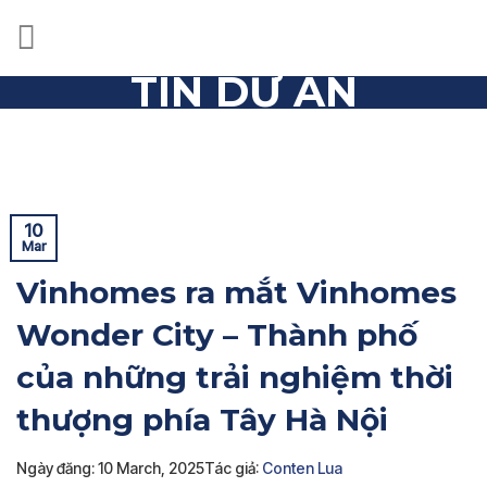
Skip
to
content
TIN DỰ ÁN
Trang chủ
»
Tin dự án
»
Vinhomes ra mắt Vinhomes
Wonder City – Thành phố của những trải nghiệm thời
thượng phía Tây Hà Nội
10
Mar
Vinhomes ra mắt Vinhomes
Wonder City – Thành phố
của những trải nghiệm thời
thượng phía Tây Hà Nội
Ngày đăng: 10 March, 2025
Tác giả:
Conten Lua