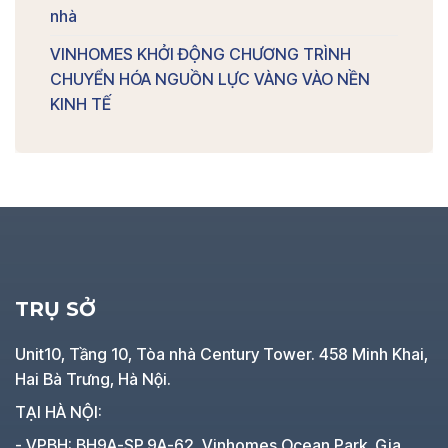
nhà
VINHOMES KHỞI ĐỘNG CHƯƠNG TRÌNH
CHUYỂN HÓA NGUỒN LỰC VÀNG VÀO NỀN
KINH TẾ
TRỤ SỞ
Unit10, Tầng 10, Tòa nhà Century Tower. 458 Minh Khai,
Hai Bà Trưng, Hà Nội.
TẠI HÀ NỘI:
- VPBH: BH9A-SP.9A-62, Vinhomes Ocean Park, Gia