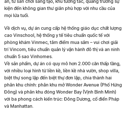
án, từ sân chơi sáng tạo, khu tương tác, quảng trường sự
kiện đến không gian thư giãn phù hợp với nhu cầu của
mọi lứa tuổi.
Về dịch vụ, dự án cung cấp hệ thống giáo dục chất lượng
cao Vinschool, hệ thống y tế tiêu chuẩn quốc tế với
phòng khám Vinmec, tâm điểm mua sắm – vui chơi giải
trí Vincom, tiêu chuẩn quản lý vận hành đô thị và an ninh
chuẩn 5 sao Vinhomes.
Về sản phẩm, dự án có quy mô hơn 2.000 căn thấp tầng,
với nhiều loại hình từ liền kề, liền kề nhà vườn, shop villa,
biệt thự song lập đến biệt thự đơn lập, chia thành hai
phân khu chính: phân khu mở Wonder Avenue (Phố Hừng
Đông) và phân khu đóng Wonder Bay (Vịnh Bình Minh)
với ba phong cách kiến trúc: Đông Dương, cổ điển Pháp
và Manhattan.