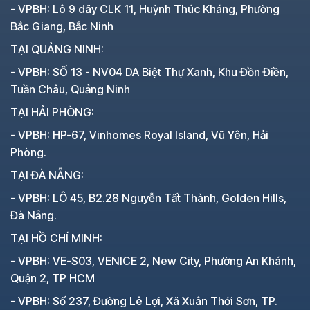
- VPBH: Lô 9 dãy CLK 11, Huỳnh Thúc Kháng, Phường
Bắc Giang, Bắc Ninh
TẠI QUẢNG NINH:
- VPBH: SỐ 13 - NV04 DA Biệt Thự Xanh, Khu Đồn Điền,
Tuần Châu, Quảng Ninh
TẠI HẢI PHÒNG:
- VPBH: HP-67, Vinhomes Royal Island, Vũ Yên, Hải
Phòng.
TẠI ĐÀ NẴNG:
- VPBH: LÔ 45, B2.28 Nguyễn Tất Thành, Golden Hills,
Đà Nẵng.
TẠI HỒ CHÍ MINH:
- VPBH: VE-S03, VENICE 2, New City, Phường An Khánh,
Quận 2, TP HCM
- VPBH: Số 237, Đường Lê Lợi, Xã Xuân Thới Sơn, TP.