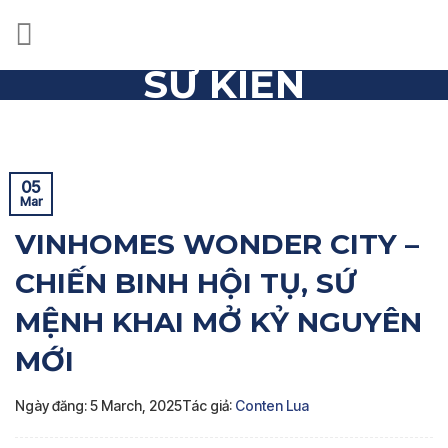
Skip
to
content
SỰ KIỆN
Trang chủ
»
Sự kiện
»
VINHOMES WONDER CITY – CHIẾN
BINH HỘI TỤ, SỨ MỆNH KHAI MỞ KỶ NGUYÊN MỚI
05
Mar
VINHOMES WONDER CITY –
CHIẾN BINH HỘI TỤ, SỨ
MỆNH KHAI MỞ KỶ NGUYÊN
MỚI
Ngày đăng: 5 March, 2025
Tác giả:
Conten Lua