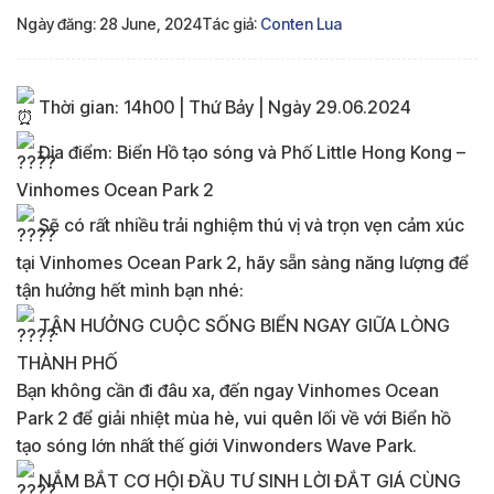
Ngày đăng: 28 June, 2024
Tác giả:
Conten Lua
Thời gian: 14h00 | Thứ Bảy | Ngày 29.06.2024
Địa điểm: Biển Hồ tạo sóng và Phố Little Hong Kong –
Vinhomes Ocean Park 2
Sẽ có rất nhiều trải nghiệm thú vị và trọn vẹn cảm xúc
tại Vinhomes Ocean Park 2, hãy sẵn sàng năng lượng để
tận hưởng hết mình bạn nhé:
TẬN HƯỞNG CUỘC SỐNG BIỂN NGAY GIỮA LÒNG
THÀNH PHỐ
Bạn không cần đi đâu xa, đến ngay Vinhomes Ocean
Park 2 để giải nhiệt mùa hè, vui quên lối về với Biển hồ
tạo sóng lớn nhất thế giới Vinwonders Wave Park.
NẮM BẮT CƠ HỘI ĐẦU TƯ SINH LỜI ĐẮT GIÁ CÙNG