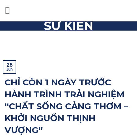
Skip
to
content
SỰ KIỆN
Trang chủ
»
Sự kiện
»
CHỈ CÒN 1 NGÀY TRƯỚC HÀNH
TRÌNH TRẢI NGHIỆM “CHẤT SỐNG CẢNG THƠM – KHỞI
NGUỒN THỊNH VƯỢNG”
28
Jun
CHỈ CÒN 1 NGÀY TRƯỚC
HÀNH TRÌNH TRẢI NGHIỆM
“CHẤT SỐNG CẢNG THƠM –
KHỞI NGUỒN THỊNH
VƯỢNG”