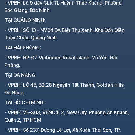
- VPBH: Lô 9 dãy CLK 11, Huỳnh Thúc Kháng, Phường
Bắc Giang, Bắc Ninh
TẠI QUẢNG NINH:
- VPBH: SỐ 13 - NV04 DA Biệt Thự Xanh, Khu Đồn Điền,
Tuần Châu, Quảng Ninh
TẠI HẢI PHÒNG:
- VPBH: HP-67, Vinhomes Royal Island, Vũ Yên, Hải
Phòng.
TẠI ĐÀ NẴNG:
- VPBH: LÔ 45, B2.28 Nguyễn Tất Thành, Golden Hills,
Đà Nẵng.
TẠI HỒ CHÍ MINH:
- VPBH: VE-S03, VENICE 2, New City, Phường An Khánh,
Quận 2, TP HCM
- VPBH: Số 237, Đường Lê Lợi, Xã Xuân Thới Sơn, TP.