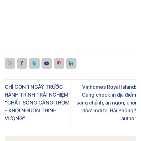
CHỈ CÒN 1 NGÀY TRƯỚC
Vinhomes Royal Island:
HÀNH TRÌNH TRẢI NGHIỆM
Cùng check-in địa điểm
“CHẤT SỐNG CẢNG THƠM
sang chảnh, ăn ngon, chơi
– KHỞI NGUỒN THỊNH
‘độc’ mới tại Hải Phòng?
VƯỢNG”
author