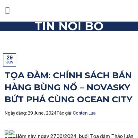
Skip
to
content
TIN NỘI BỘ
Trang chủ
»
Tin nội bộ
»
TỌA ĐÀM: CHÍNH SÁCH BÁN
HÀNG BÙNG NỔ – NOVASKY BỨT PHÁ CÙNG OCEAN CITY
29
Jun
TỌA ĐÀM: CHÍNH SÁCH BÁN
HÀNG BÙNG NỔ – NOVASKY
BỨT PHÁ CÙNG OCEAN CITY
Ngày đăng: 29 June, 2024
Tác giả:
Conten Lua
Hôm này, ngày 2706/2024, buổi Tọa đàm Thảo luận