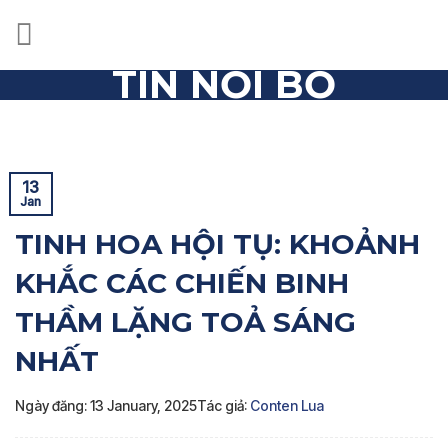
Skip
to
content
TIN NỘI BỘ
Trang chủ
»
Tin nội bộ
»
TINH HOA HỘI TỤ: KHOẢNH
KHẮC CÁC CHIẾN BINH THẦM LẶNG TOẢ SÁNG NHẤT
13
Jan
TINH HOA HỘI TỤ: KHOẢNH
KHẮC CÁC CHIẾN BINH
THẦM LẶNG TOẢ SÁNG
NHẤT
Ngày đăng: 13 January, 2025
Tác giả:
Conten Lua