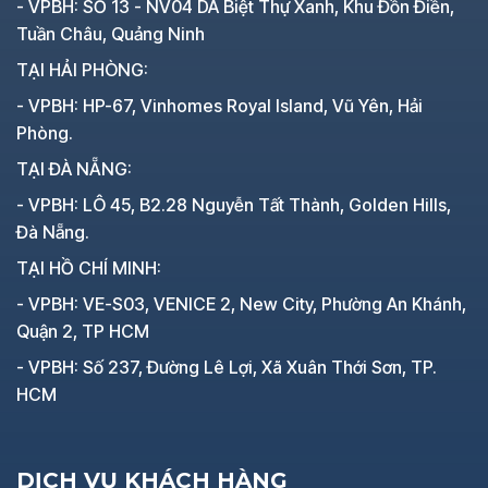
- VPBH: SỐ 13 - NV04 DA Biệt Thự Xanh, Khu Đồn Điền,
Tuần Châu, Quảng Ninh
TẠI HẢI PHÒNG:
- VPBH: HP-67, Vinhomes Royal Island, Vũ Yên, Hải
Phòng.
TẠI ĐÀ NẴNG:
- VPBH: LÔ 45, B2.28 Nguyễn Tất Thành, Golden Hills,
Đà Nẵng.
TẠI HỒ CHÍ MINH:
- VPBH: VE-S03, VENICE 2, New City, Phường An Khánh,
Quận 2, TP HCM
- VPBH: Số 237, Đường Lê Lợi, Xã Xuân Thới Sơn, TP.
HCM
DỊCH VỤ KHÁCH HÀNG