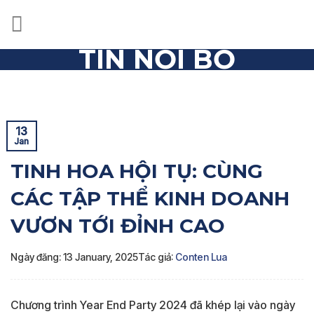
Skip
to
content
TIN NỘI BỘ
Trang chủ
»
Tin nội bộ
»
TINH HOA HỘI TỤ: CÙNG CÁC
TẬP THỂ KINH DOANH VƯƠN TỚI ĐỈNH CAO
13
Jan
TINH HOA HỘI TỤ: CÙNG
CÁC TẬP THỂ KINH DOANH
VƯƠN TỚI ĐỈNH CAO
Ngày đăng: 13 January, 2025
Tác giả:
Conten Lua
Chương trình Year End Party 2024 đã khép lại vào ngày