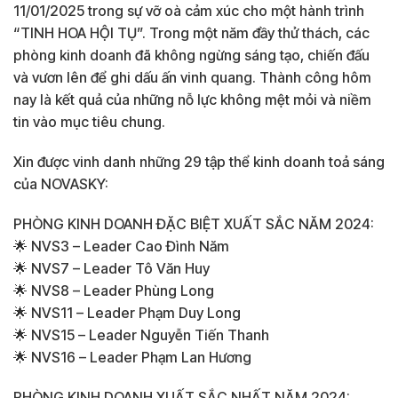
11/01/2025 trong sự vỡ oà cảm xúc cho một hành trình
“TINH HOA HỘI TỤ”. Trong một năm đầy thử thách, các
phòng kinh doanh đã không ngừng sáng tạo, chiến đấu
và vươn lên để ghi dấu ấn vinh quang. Thành công hôm
nay là kết quả của những nỗ lực không mệt mỏi và niềm
tin vào mục tiêu chung.
Xin được vinh danh những 29 tập thể kinh doanh toả sáng
của NOVASKY:
PHÒNG KINH DOANH ĐẶC BIỆT XUẤT SẮC NĂM 2024:
🌟 NVS3 – Leader Cao Đình Năm
🌟 NVS7 – Leader Tô Văn Huy
🌟 NVS8 – Leader Phùng Long
🌟 NVS11 – Leader Phạm Duy Long
🌟 NVS15 – Leader Nguyễn Tiến Thanh
🌟 NVS16 – Leader Phạm Lan Hương
PHÒNG KINH DOANH XUẤT SẮC NHẤT NĂM 2024: