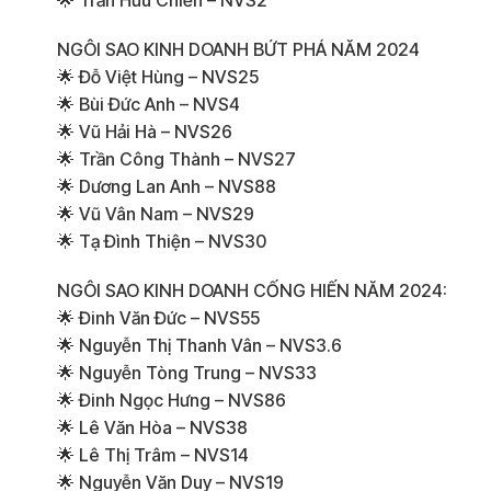
🌟 Trần Hữu Chiến – NVS2
NGÔI SAO KINH DOANH BỨT PHÁ NĂM 2024
🌟 Đỗ Việt Hùng – NVS25
🌟 Bùi Đức Anh – NVS4
🌟 Vũ Hải Hà – NVS26
🌟 Trần Công Thành – NVS27
🌟 Dương Lan Anh – NVS88
🌟 Vũ Vân Nam – NVS29
🌟 Tạ Đình Thiện – NVS30
NGÔI SAO KINH DOANH CỐNG HIẾN NĂM 2024:
🌟 Đinh Văn Đức – NVS55
🌟 Nguyễn Thị Thanh Vân – NVS3.6
🌟 Nguyễn Tòng Trung – NVS33
🌟 Đinh Ngọc Hưng – NVS86
🌟 Lê Văn Hòa – NVS38
🌟 Lê Thị Trâm – NVS14
🌟 Nguyễn Văn Duy – NVS19