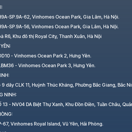
I:
H9A-SP.9A-62, Vinhomes Ocean Park, Gia Lâm, Hà Nội.
H9A-SP.9A-56, Vinhomes Ocean Park, Gia Lâm, Hà Nội.
à R6, Khu đô thị Royal City, Thanh Xuân, Hà Nội
 YÊN:
DD10 - Vinhomes Ocean Park 2, Hưng Yên.
LBM36 - Vinhomes Ocean Park 3, Hưng Yên.
INH:
ô 9 dãy CLK 11, Huỳnh Thúc Kháng, Phường Bắc Giang, Bắc Ni
G NINH:
 13 - NV04 DA Biệt Thự Xanh, Khu Đồn Điền, Tuần Châu, Quả
HÒNG:
-67, Vinhomes Royal Island, Vũ Yên, Hải Phòng.