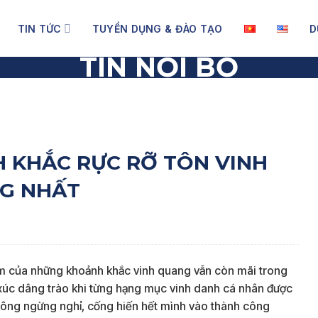
TIN TỨC
TUYỂN DỤNG & ĐÀO TẠO
D
TIN NỘI BỘ
KHẮC RỰC RỠ TÔN VINH NHỮNG CÁ NHÂN TOẢ SÁNG NHẤT
H KHẮC RỰC RỠ TÔN VINH
G NHẤT
m của những khoảnh khắc vinh quang vẫn còn mãi trong
m xúc dâng trào khi từng hạng mục vinh danh cá nhân được
hông ngừng nghỉ, cống hiến hết mình vào thành công