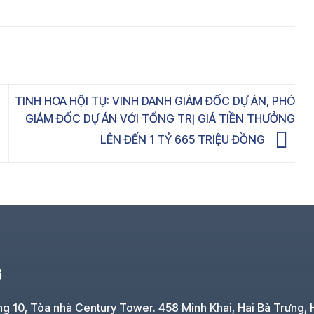
TINH HOA HỘI TỤ: VINH DANH GIÁM ĐỐC DỰ ÁN, PHÓ
GIÁM ĐỐC DỰ ÁN VỚI TỔNG TRỊ GIÁ TIỀN THƯỞNG
LÊN ĐẾN 1 TỶ 665 TRIỆU ĐỒNG
Ở
ng 10, Tòa nhà Century Tower. 458 Minh Khai, Hai Bà Trưng, 