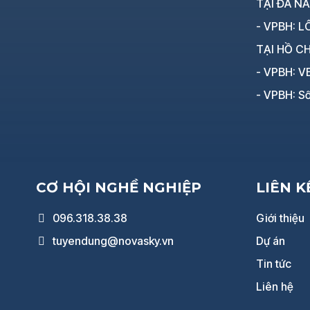
TẠI ĐÀ N
- VPBH: LÔ
TẠI HỒ CH
- VPBH: V
- VPBH: Số
CƠ HỘI NGHỀ NGHIỆP
LIÊN 
096.318.38.38
Giới thiệu
tuyendung@novasky.vn
Dự án
Tin tức
Liên hệ