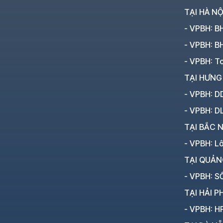
TẠI HÀ NỘ
- VPBH: B
- VPBH: B
- VPBH: To
TẠI HƯNG
- VPBH: D
- VPBH: D
TẠI BẮC N
- VPBH: L
TẠI QUẢN
- VPBH: SỐ
TẠI HẢI P
- VPBH: HP