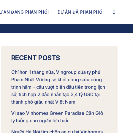
Ự ÁN ĐANG PHÂN PHỐI
DỰ ÁN ĐÃ PHÂN PHỐI
RECENT POSTS
Chỉ hơn 1 tháng nữa, Vingroup của tỷ phú
Phạm Nhật Vượng sẽ khởi công siêu công
trình hầm – cầu vượt biển đầu tiên trong lịch
sử, tích hợp 2 đảo nhân tạo 3,4 tỷ USD tại
thành phố giàu nhất Việt Nam
Vì sao Vinhomes Green Paradise Cần Giờ
lý tưởng cho người lớn tuổi
Người Hà Nội tìm chốn an cư tại Vinhomes