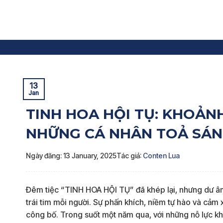
Skip
to
content
Trang chủ
»
Tin nội bộ
»
TINH HOA HỘI TỤ: KHOẢNH 
13
Jan
TINH HOA HỘI TỤ: KHOẢN
NHỮNG CÁ NHÂN TOẢ SÁN
Ngày đăng: 13 January, 2025
Tác giả:
Conten Lua
Đêm tiệc “TINH HOA HỘI TỤ” đã khép lại, nhưng dư â
trái tim mỗi người. Sự phấn khích, niềm tự hào và cả
công bố. Trong suốt một năm qua, với những nỗ lực k